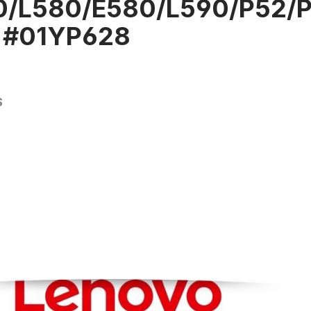
0/L580/E580/L590/P52/P
K #01YP628
S
rie überspringen