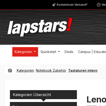
Kostenloser Versand*
Ver
m Hauptinhalt springen
Zur Suche springen
Zur Hauptnavigation springen
Kategorien
Quickstart
Deals
Campus | Educati
Kategorien
Notebook Zubehör
Tastaturen intern
Kategorien Übersicht
Leno