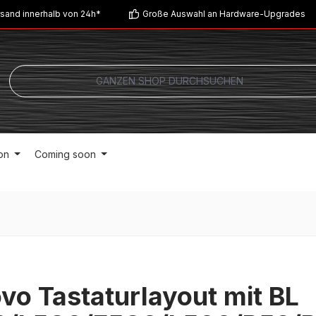
sand innerhalb von 24h*
Große Auswahl an Hardware-Upgrades
on
Coming soon
vo Tastaturlayout mit BL