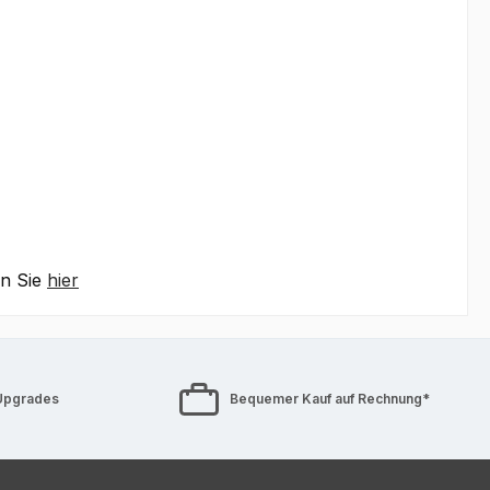
en Sie
hier
Upgrades
Bequemer Kauf auf Rechnung*