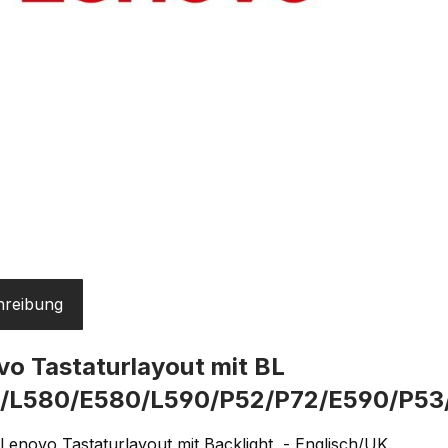
hreibung
o Tastaturlayout mit BL
/L580/E580/L590/P52/P72/E590/P53
 Lenovo Tastaturlayout mit Backlight - Englisch/UK.