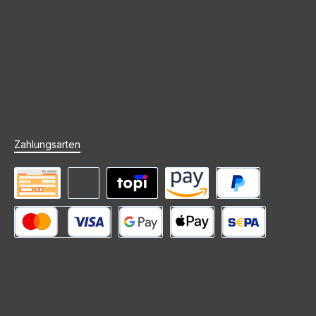
Zahlungsarten
Vorkasse
Rechnung (Zahlungsziel)
Mieten mit topi
Amazon Pay
PayPal
Kredit- oder Debitkarte
Google Pay
Apple Pay
SEPA Lastschrift