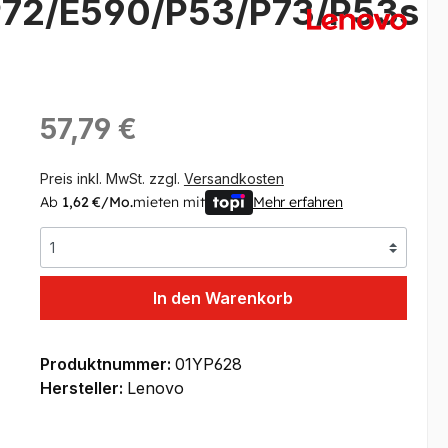
72/E590/P53/P73/P53s
Regulärer Preis:
57,79 €
Preis inkl. MwSt. zzgl.
Versandkosten
Ab
1,62 €/Mo.
mieten mit
Mehr erfahren
In den Warenkorb
Produktnummer:
01YP628
Hersteller:
Lenovo