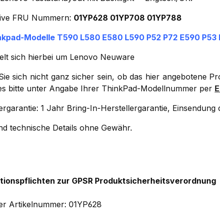
tive FRU Nummern:
01YP628 01YP708 01YP788
nkpad-Modelle T590 L580 E580 L590 P52 P72 E590 P53 
elt sich hierbei um Lenovo Neuware
 Sie sich nicht ganz sicher sein, ob das hier angebotene P
ses bitte unter Angabe Ihrer ThinkPad-Modellnummer per
E
ergarantie: 1 Jahr Bring-In-Herstellergarantie, Einsendun
und technische Details ohne Gewähr.
tionspflichten zur GPSR Produktsicherheitsverordnung
ler Artikelnummer: 01YP628