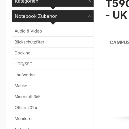
T59
Kategorien
- U
Notebook Zubehör
Audio & Video
Blickschutzfilter
CAMPU
Docking
Bildergale
HDD/SSD
Laufwerke
Mäuse
Microsoft 365
Office 2024
Monitore