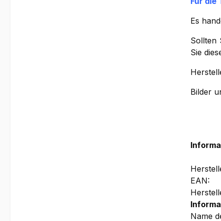
Für die
Es hand
Sollten
Sie die
Herstell
Bilder 
Informa
Herstel
EAN:
Herstel
Informa
Name de