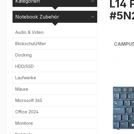
L14 
Kategorien
#5N
Notebook Zubehör
Audio & Video
Blickschutzfilter
CAMPU
Docking
Bildergale
HDD/SSD
Laufwerke
Mäuse
Microsoft 365
Office 2024
Monitore