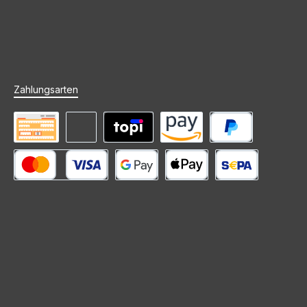
Zahlungsarten
Vorkasse
Rechnung (Zahlungsziel)
Mieten mit topi
Amazon Pay
PayPal
Kredit- oder Debitkarte
Google Pay
Apple Pay
SEPA Lastschrift