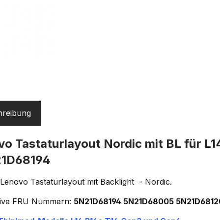
hreibung
o Tastaturlayout Nordic mit BL für L
1D68194
 Lenovo Tastaturlayout mit Backlight - Nordic.
tive FRU Nummern:
5N21D68194 5N21D68005 5N21D6812