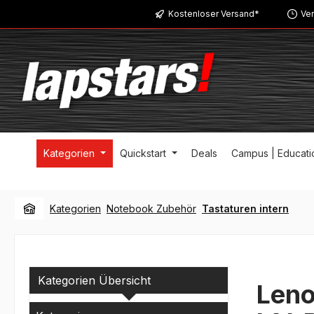
Kostenloser Versand*
Ver
m Hauptinhalt springen
Zur Suche springen
Zur Hauptnavigation springen
Kategorien
Quickstart
Deals
Campus | Educati
Kategorien
Notebook Zubehör
Tastaturen intern
Kategorien Übersicht
Leno