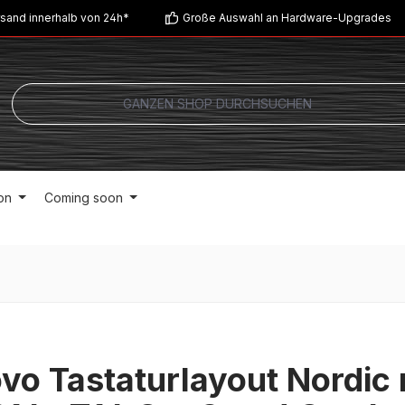
sand innerhalb von 24h*
Große Auswahl an Hardware-Upgrades
on
Coming soon
vo Tastaturlayout Nordic 