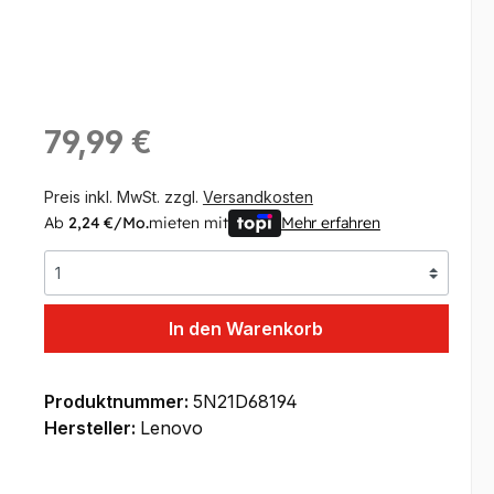
Regulärer Preis:
79,99 €
Preis inkl. MwSt. zzgl.
Versandkosten
Ab
2,24 €/Mo.
mieten mit
Mehr erfahren
In den Warenkorb
Produktnummer:
5N21D68194
Hersteller:
Lenovo