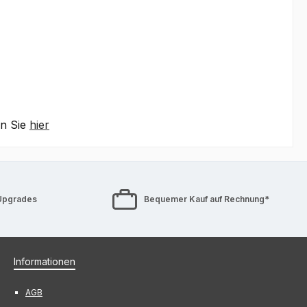
en Sie
hier
Upgrades
Bequemer Kauf auf Rechnung*
Informationen
AGB