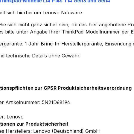
 Thinkpad-Modelle L14 P14s T14 Gen3 und Gen4
elt sich hierbei um Lenovo Neuware
 Sie sich nicht ganz sicher sein, ob das hier angebotene P
ses bitte unter Angabe Ihrer ThinkPad-Modellnummer per
E
ergarantie: 1 Jahr Bring-In-Herstellergarantie, Einsendun
und technische Details ohne Gewähr.
tionspflichten zur GPSR Produktsicherheitsverordnung
ler Artikelnummer: 5N21D68194
ler: Lenovo
tionen zur Produktsicherheit
s Herstellers: Lenovo (Deutschland) GmbH