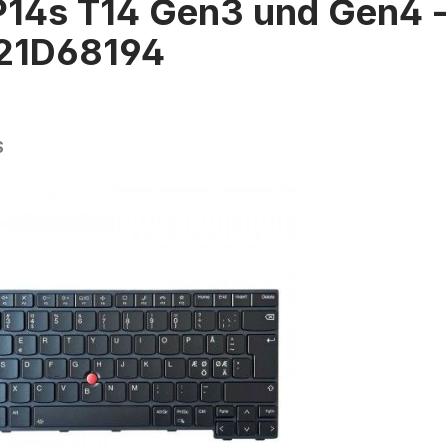
P14s T14 Gen3 und Gen4 -
21D68194
S
rie überspringen