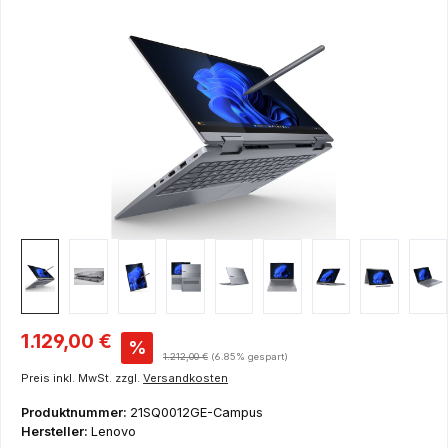
Bildergalerie überspringen
Verkaufspreis:
1.129,00 €
%
Regulärer Preis:
1.212,00 €
(6.85% gespart)
Preis inkl. MwSt. zzgl.
Versandkosten
Produktnummer:
21SQ0012GE-Campus
Hersteller:
Lenovo