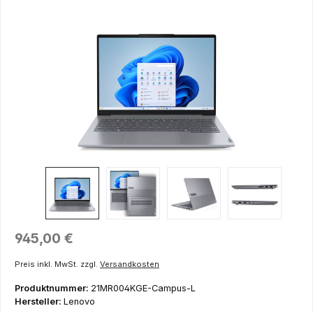
Bildergalerie überspringen
Regulärer Preis:
945,00 €
Preis inkl. MwSt. zzgl.
Versandkosten
Produktnummer:
21MR004KGE-Campus-L
Hersteller:
Lenovo