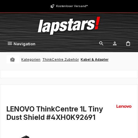
Zum Hauptinhalt springen
Kostenloser Versand*
Navigation
Kategorien
ThinkCentre Zubehör
Kabel & Adapter
LENOVO ThinkCentre 1L Tiny
Dust Shield #4XH0K92691
Bildergalerie überspringen