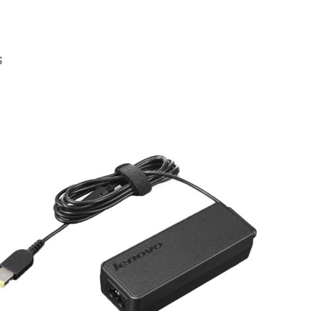
S
rie überspringen