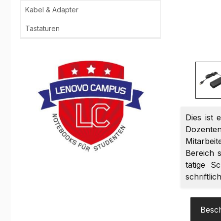
Kabel & Adapter
Tastaturen
Dies ist 
Dozenten
Mitarbei
Bereich s
tätige S
schriftli
Besc