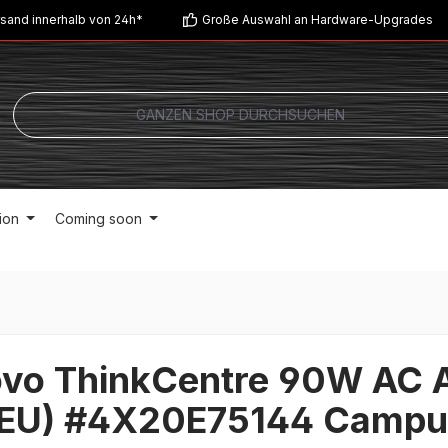
sand innerhalb von 24h*
Große Auswahl an Hardware-Upgrades
ion
Coming soon
vo ThinkCentre 90W AC A
(EU) #4X20E75144 Campu