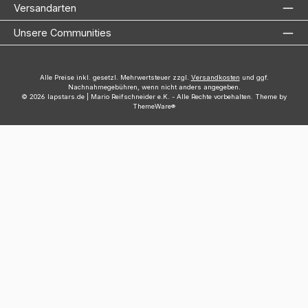
Versandarten
Unsere Communities
Alle Preise inkl. gesetzl. Mehrwertsteuer zzgl.
Versandkosten
und ggf.
Nachnahmegebühren, wenn nicht anders angegeben.
© 2026 lapstars.de | Mario Reifschneider e.K. - Alle Rechte vorbehalten. Theme by
ThemeWare®