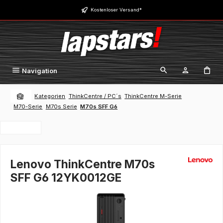
Zum Hauptinhalt springen
Kostenloser Versand*
Navigation
Kategorien
ThinkCentre / PC´s
ThinkCentre M-Serie
M70-Serie
M70s Serie
M70s SFF G6
Lenovo ThinkCentre M70s
SFF G6 12YK0012GE
Bildergalerie überspringen