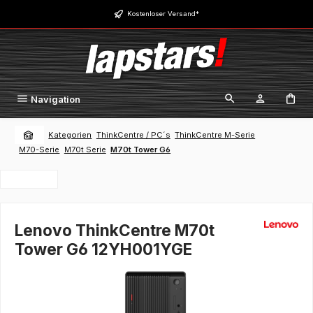
Zum Hauptinhalt springen
Kostenloser Versand*
Navigation
Kategorien
ThinkCentre / PC´s
ThinkCentre M-Serie
M70-Serie
M70t Serie
M70t Tower G6
Lenovo ThinkCentre M70t
Tower G6 12YH001YGE
Bildergalerie überspringen