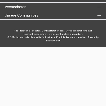
Versandarten
Unsere Communities
Alle Preise inkl. gesetzl. Mehrwertsteuer zzgl.
Versandkosten
und ggf.
Nachnahmegebühren, wenn nicht anders angegeben.
© 2026 lapstars.de | Mario Reifschneider e.K. - Alle Rechte vorbehalten. Theme by
ThemeWare®