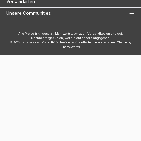
Versandarten
Unsere Communities
Alle Preise inkl. gesetzl. Mehrwertsteuer zzgl.
Versandkosten
und ggf.
Nachnahmegebühren, wenn nicht anders angegeben.
© 2026 lapstars.de | Mario Reifschneider e.K. - Alle Rechte vorbehalten. Theme by
ThemeWare®