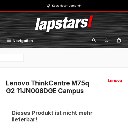
Zum Hauptinhalt springen
Kostenloser Versand*
Navigation
Lenovo ThinkCentre M75q
G2 11JN008DGE Campus
Dieses Produkt ist nicht mehr
lieferbar!