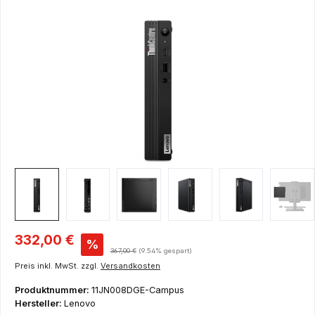
Bildergalerie überspringen
Verkaufspreis:
332,00 €
%
Regulärer Preis:
367,00 €
(9.54% gespart)
Preis inkl. MwSt. zzgl.
Versandkosten
Produktnummer:
11JN008DGE-Campus
Hersteller:
Lenovo