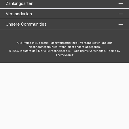
Zahlungsarten
Versandarten
Unsere Communities
Alle Preise inkl. gesetzl. Mehrwertsteuer zzgl.
Versandkosten
und ggf.
Nachnahmegebühren, wenn nicht anders angegeben.
© 2026 lapstars.de | Mario Reifschneider e.K. - Alle Rechte vorbehalten. Theme by
ThemeWare®