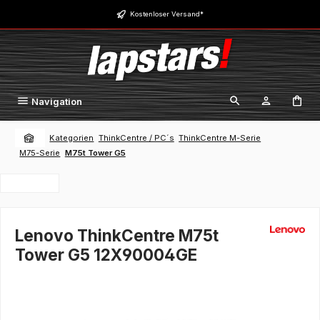
Zum Hauptinhalt springen
Kostenloser Versand*
Navigation
Kategorien
ThinkCentre / PC´s
ThinkCentre M-Serie
M75-Serie
M75t Tower G5
Lenovo ThinkCentre M75t
Tower G5 12X90004GE
Bildergalerie überspringen