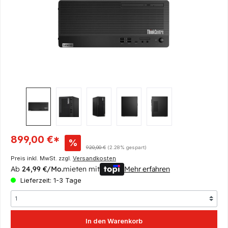
Verkaufspreis:
899,00 €*
%
Regulärer Preis:
920,00 €
(2.28% gespart)
Preis inkl. MwSt. zzgl.
Versandkosten
Ab
24,99 €/Mo.
mieten mit
Mehr erfahren
Lieferzeit: 1-3 Tage
In den Warenkorb