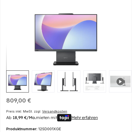
Bildergalerie überspringen
Regulärer Preis:
809,00 €
Preis inkl. MwSt. zzgl.
Versandkosten
Ab
18,99 €/Mo.
mieten mit
Mehr erfahren
Produktnummer:
12SD001XGE