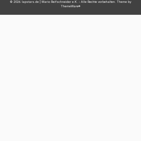
© 2026 lapstars.de | Mario Reifschneider e.K. - Alle Rechte vorbehalten. Theme by
ThemeWare®