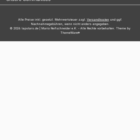
Alle Preise inkl. gesetzl. Mehrwertsteuer zzgl.
Versandkosten
und ggf.
Nachnahmegebühren, wenn nicht anders angegeben.
© 2026 lapstars.de | Mario Reifschneider e.K. - Alle Rechte vorbehalten. Theme by
ThemeWare®