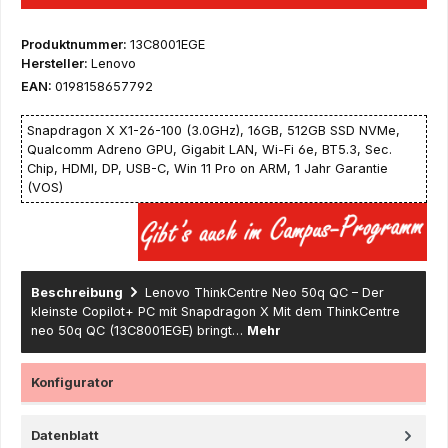
Produktnummer:
13C8001EGE
Hersteller:
Lenovo
EAN:
0198158657792
Snapdragon X X1-26-100 (3.0GHz), 16GB, 512GB SSD NVMe,
Qualcomm Adreno GPU, Gigabit LAN, Wi-Fi 6e, BT5.3, Sec.
Chip, HDMI, DP, USB-C, Win 11 Pro on ARM, 1 Jahr Garantie
(VOS)
Beschreibung
Lenovo ThinkCentre Neo 50q QC – Der
kleinste Copilot+ PC mit Snapdragon X Mit dem ThinkCentre
neo 50q QC (13C8001EGE) bringt…
Mehr
Konfigurator
Datenblatt