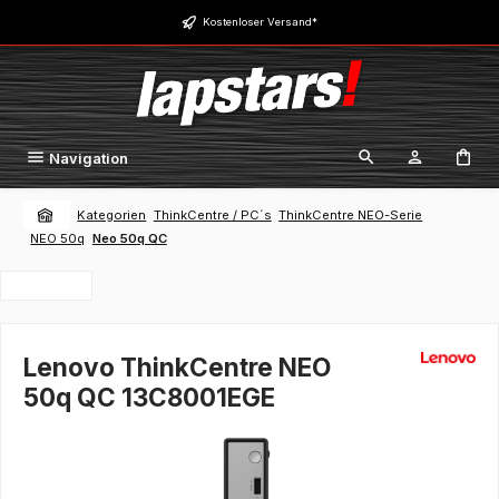
Zum Hauptinhalt springen
Kostenloser Versand*
Navigation
Kategorien
ThinkCentre / PC´s
ThinkCentre NEO-Serie
NEO 50q
Neo 50q QC
Lenovo ThinkCentre NEO
50q QC 13C8001EGE
Bildergalerie überspringen