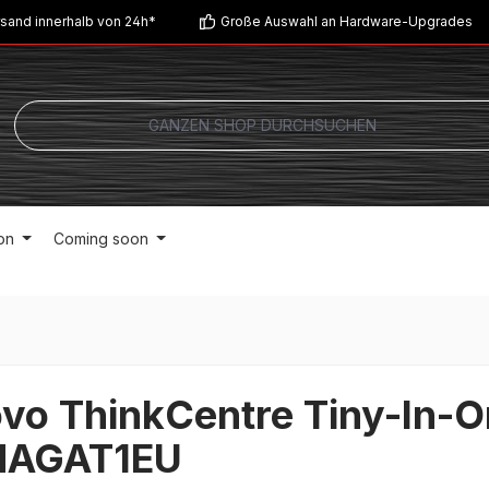
sand innerhalb von 24h*
Große Auswahl an Hardware-Upgrades
on
Coming soon
vo ThinkCentre Tiny-In-
NAGAT1EU