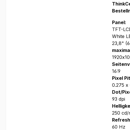
ThinkCe
Bestel
Panel:
TFT-LCD
White L
23,8" (
maximal
1920x1
Seitenv
16:9
Pixel Pi
0.275 x
Dot/Pixe
93 dpi
Helligke
250 cd/
Refresh
60 Hz