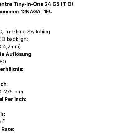
ntre Tiny-In-One 24 G5 (TIO)
lnummer: 12NAGAT1EU
, In-Plane Switching
ED backlight
604,7mm)
e Auflösung:
080
erhältnis:
tch:
 0.275 mm
l Per Inch:
it:
m²
 Rate: