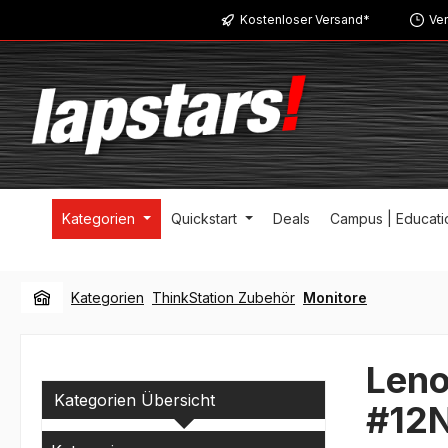
Kostenloser Versand*
Ver
m Hauptinhalt springen
Zur Suche springen
Zur Hauptnavigation springen
Kategorien
Quickstart
Deals
Campus | Educati
Kategorien
ThinkStation Zubehör
Monitore
Leno
Kategorien Übersicht
#12