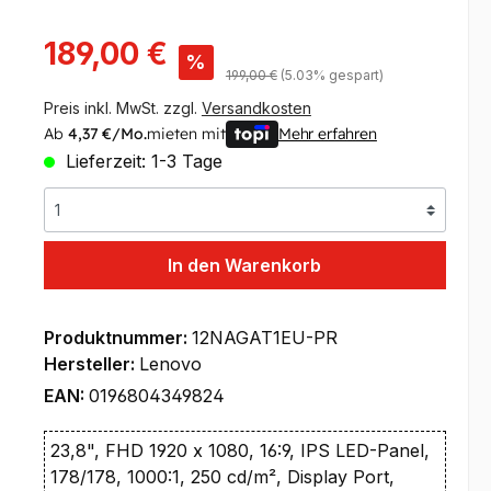
Verkaufspreis:
189,00 €
%
Regulärer Preis:
199,00 €
(5.03% gespart)
Preis inkl. MwSt. zzgl.
Versandkosten
Ab
4,37 €/Mo.
mieten mit
Mehr erfahren
Lieferzeit: 1-3 Tage
In den Warenkorb
Produktnummer:
12NAGAT1EU-PR
Hersteller:
Lenovo
EAN:
0196804349824
23,8", FHD 1920 x 1080, 16:9, IPS LED-Panel,
178/178, 1000:1, 250 cd/m², Display Port,