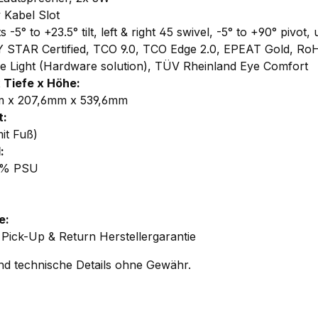
 Kabel Slot
 -5° to +23.5° tilt, left & right 45 swivel, -5° to +90° pivot,
STAR Certified, TCO 9.0, TCO Edge 2.0, EPEAT Gold, RoH
e Light (Hardware solution), TÜV Rheinland Eye Comfort
x Tiefe x Höhe:
m x 207,6mm x 539,6mm
t:
it Fuß)
:
8% PSU
e:
 Pick-Up & Return Herstellergarantie
und technische Details ohne Gewähr.
evon21bis24zoll