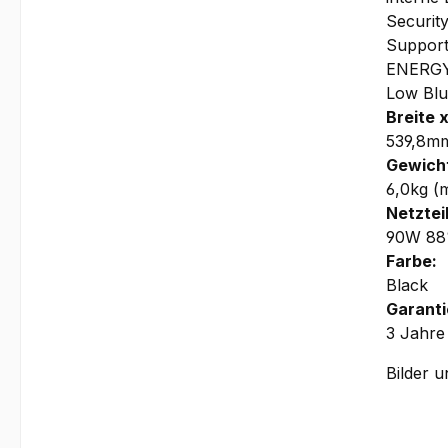
Security
Supports
ENERGY 
Low Blu
Breite 
539,8m
Gewich
6,0kg (m
Netzteil
90W 8
Farbe:
Black
Garanti
3 Jahre
Bilder 
Monitor