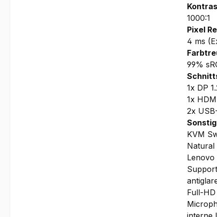
Kontras
1000:1
Pixel R
4 ms (E
Farbtre
99% sR
Schnitt
1x DP 1.
1x HDMI
2x USB-
Sonstig
KVM Sw
Natural
Lenovo 
Support
antiglar
Full-HD
Microp
interne