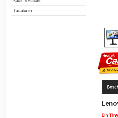
Kabel & Adapter
Tastaturen
Besc
Leno
Ein Tin