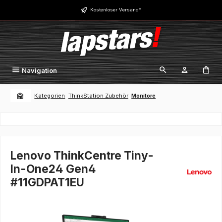
Zum Hauptinhalt springen
Kostenloser Versand*
Navigation
Kategorien
ThinkStation Zubehör
Monitore
Lenovo ThinkCentre Tiny-
In-One24 Gen4
#11GDPAT1EU
Bildergalerie überspringen