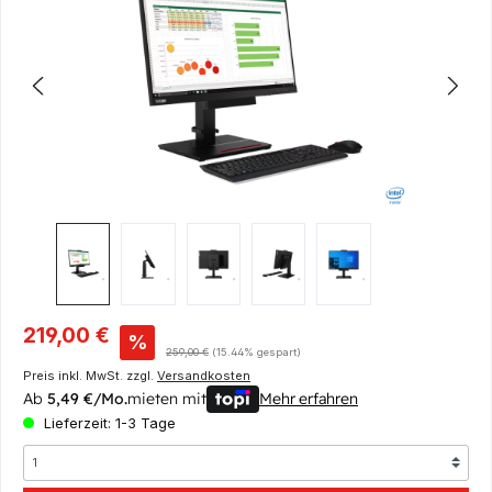
Verkaufspreis:
219,00 €
%
Regulärer Preis:
259,00 €
(15.44% gespart)
Preis inkl. MwSt. zzgl.
Versandkosten
Ab
5,49 €/Mo.
mieten mit
Mehr erfahren
Lieferzeit: 1-3 Tage