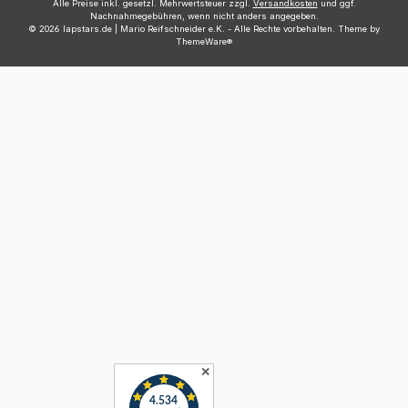
Alle Preise inkl. gesetzl. Mehrwertsteuer zzgl.
Versandkosten
und ggf.
Nachnahmegebühren, wenn nicht anders angegeben.
© 2026 lapstars.de | Mario Reifschneider e.K. - Alle Rechte vorbehalten. Theme by
ThemeWare®
✕