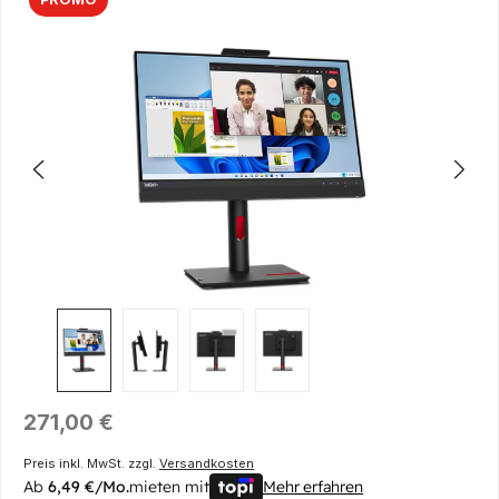
Bildergalerie überspringen
Regulärer Preis:
271,00 €
Preis inkl. MwSt. zzgl.
Versandkosten
Ab
6,49 €/Mo.
mieten mit
Mehr erfahren