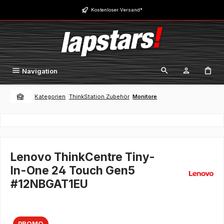
Zum Hauptinhalt springen
Kostenloser Versand*
Navigation
Kategorien
ThinkStation Zubehör
Monitore
Lenovo ThinkCentre Tiny-
In-One 24 Touch Gen5
#12NBGAT1EU
PROMO