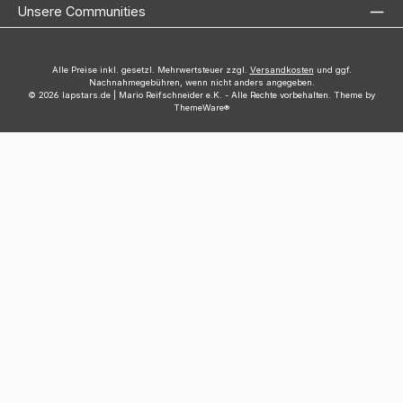
Unsere Communities
Alle Preise inkl. gesetzl. Mehrwertsteuer zzgl.
Versandkosten
und ggf.
Nachnahmegebühren, wenn nicht anders angegeben.
© 2026 lapstars.de | Mario Reifschneider e.K. - Alle Rechte vorbehalten. Theme by
ThemeWare®