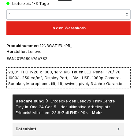
Lieferzeit: 1-3 Tage
In den Warenkorb
Produktnummer:
12NBGAT1EU-PR_
Hersteller:
Lenovo
EAN:
0196804766782
23,8", FHD 1920 x 1080, 16:9, IPS
Touch
LED-Panel, 178/178,
1000:1, 250 cd/m², Display Port, HDMI, USB, 1080p Camera,
Speaker, Microphone, tilt, lift, swivel, pivot, 3 Jahre Garantie
Beschreibung
Entdecke den Lenovo ThinkCentre
Tiny-In-One 24 Gen 5 - das ultimative Arbeitsplatz-
Erlebnis! Mit einem 23,8-Zoll FHD-IPS-…
Mehr
Datenblatt