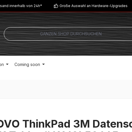
sand innerhalb von 24h*
Große Auswahl an Hardware-Upgrades
on
Coming soon
VO ThinkPad 3M Datensch