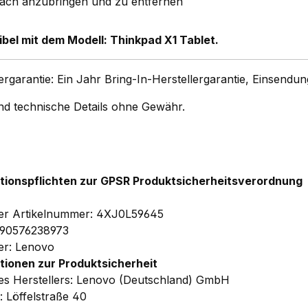
fach anzubringen und zu entfernen
bel mit dem Modell: Thinkpad X1 Tablet.
lergarantie: Ein Jahr Bring-In-Herstellergarantie, Einsend
und technische Details ohne Gewähr.
tionspflichten zur GPSR Produktsicherheitsverordnung
ler Artikelnummer: 4XJ0L59645
190576238973
ler: Lenovo
tionen zur Produktsicherheit
s Herstellers: Lenovo (Deutschland) GmbH
: Löffelstraße 40