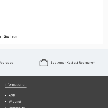
en Sie
hier
Upgrades
Bequemer Kauf auf Rechnung*
Informationen
AGB
Widerruf
Impressum