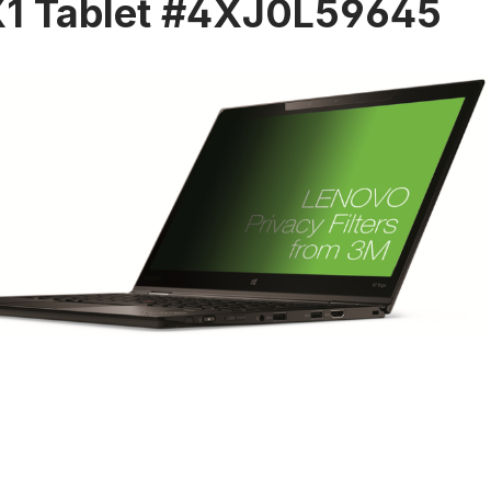
X1 Tablet #4XJ0L59645
rie überspringen