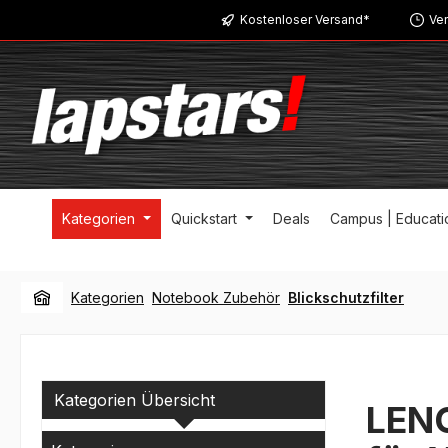
Kostenloser Versand*
Ver
m Hauptinhalt springen
Zur Suche springen
Zur Hauptnavigation springen
Kategorien
Quickstart
Deals
Campus | Educati
Kategorien
Notebook Zubehör
Blickschutzfilter
Kategorien Übersicht
LENO