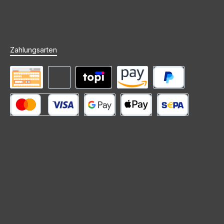
Zahlungsarten
Vorkasse
Rechnung (Zahlungsziel)
Mieten mit topi
Amazon Pay
PayPal
Kredit- oder Debitkarte
Google Pay
Apple Pay
SEPA Lastschrift