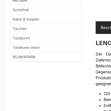
Netzteile
Sicherheit
Kabel & Adapter
Besc
Taschen
Tastaturen
LENO
Tastaturen intern
Der Dat
WLAN/WWAN
Datensc
Bildsch
Gegensa
Produkt
geeigne
120
Biet
Ent