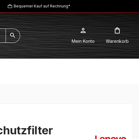
Bequemer Kauf auf Rechnung*
Mein Konto
Warenkorb
utzfilter