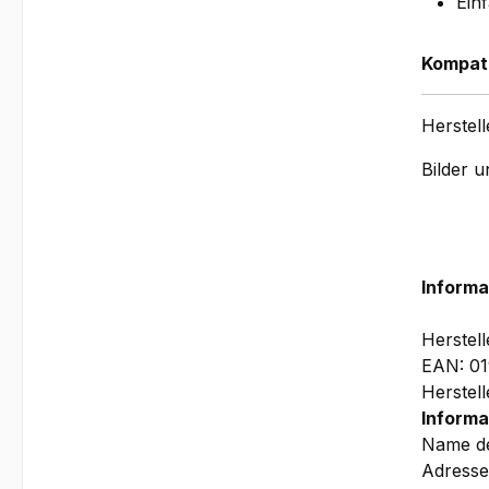
Ein
Kompati
Herstel
Bilder 
Informa
Herstel
EAN: 0
Herstel
Informa
Name de
Adresse