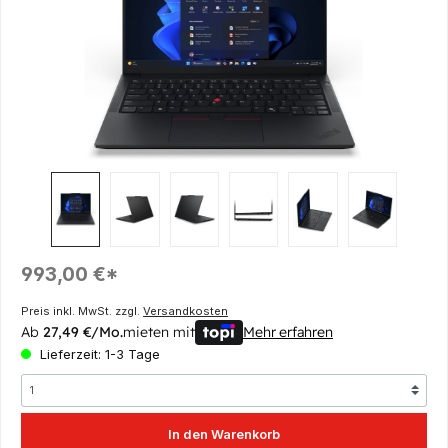
Regulärer Preis:
993,00 €*
Preis inkl. MwSt. zzgl.
Versandkosten
Ab
27,49 €/Mo.
mieten mit
Mehr erfahren
Lieferzeit: 1-3 Tage
In den Warenkorb