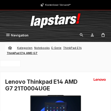
Zum Hauptinhalt springen
Kostenloser Versand*
Navigation
Kategorien
Notebooks
E-Serie
ThinkPad E14
ThinkPad E14 AMD G7
Lenovo Thinkpad E14 AMD
G7 21T0004UGE
Bildergalerie überspringen