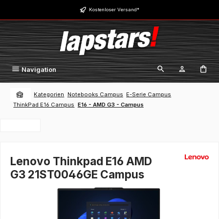
Zum Hauptinhalt springen
Kostenloser Versand*
Navigation
Kategorien
Notebooks Campus
E-Serie Campus
ThinkPad E16 Campus
E16 - AMD G3 - Campus
Lenovo Thinkpad E16 AMD
G3 21ST0046GE Campus
Bildergalerie überspringen