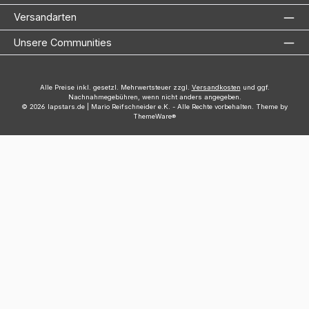
Versandarten
Unsere Communities
Alle Preise inkl. gesetzl. Mehrwertsteuer zzgl.
Versandkosten
und ggf.
Nachnahmegebühren, wenn nicht anders angegeben.
© 2026 lapstars.de | Mario Reifschneider e.K. - Alle Rechte vorbehalten. Theme by
ThemeWare®