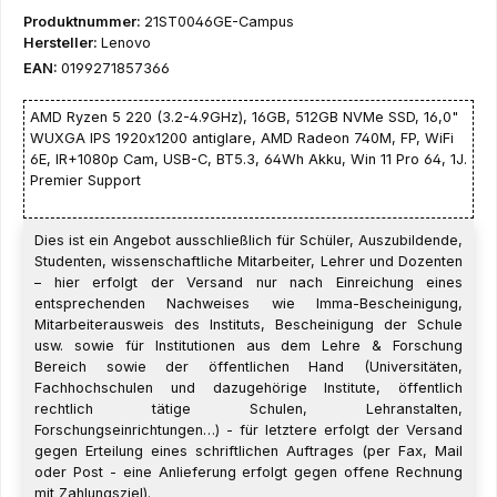
Produktnummer:
21ST0046GE-Campus
Hersteller:
Lenovo
EAN:
0199271857366
AMD Ryzen 5 220 (3.2-4.9GHz), 16GB, 512GB NVMe SSD, 16,0"
WUXGA IPS 1920x1200 antiglare, AMD Radeon 740M, FP, WiFi
6E, IR+1080p Cam, USB-C, BT5.3, 64Wh Akku, Win 11 Pro 64, 1J.
Premier Support
Dies ist ein Angebot ausschließlich für Schüler, Auszubildende,
Studenten, wissenschaftliche Mitarbeiter, Lehrer und Dozenten
– hier erfolgt der Versand nur nach Einreichung eines
entsprechenden Nachweises wie Imma-Bescheinigung,
Mitarbeiterausweis des Instituts, Bescheinigung der Schule
usw. sowie für Institutionen aus dem Lehre & Forschung
Bereich sowie der öffentlichen Hand (Universitäten,
Fachhochschulen und dazugehörige Institute, öffentlich
rechtlich tätige Schulen, Lehranstalten,
Forschungseinrichtungen…) - für letztere erfolgt der Versand
gegen Erteilung eines schriftlichen Auftrages (per Fax, Mail
oder Post - eine Anlieferung erfolgt gegen offene Rechnung
mit Zahlungsziel).