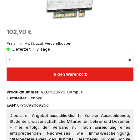
Regulärer Preis:
102,90 €
Preis inkl. MwSt. zzgl.
Versandkosten
Lieferzeit: 1-3 Tage
In den Warenkorb
Produktnummer:
4XC1K20992-Campus
Hersteller:
Lenovo
EAN:
0195892069256
Dies ist ein Angebot ausschließlich für Schüler, Auszubildende,
Studenten, wissenschaftliche Mitarbeiter, Lehrer und Dozenten
– hier erfolgt der Versand nur nach Einreichung eines
entsprechenden Nachweises wie Imma-Bescheinigung,
Mitarbeiterausweis des Instituts, Bescheinigung der Schule