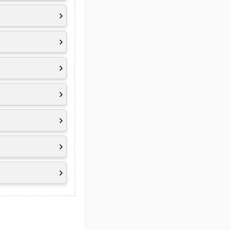
dbar und
, ErP Lot 26
inuten)
 wie z. B. der
tur und der