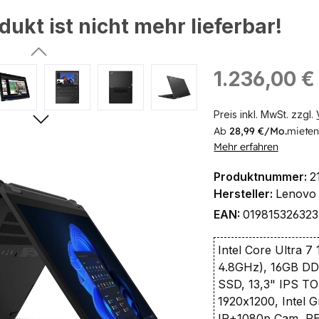
dukt ist nicht mehr lieferbar!
ingen
Regulärer Preis:
1.236,00 €
Preis inkl. MwSt. zzgl.
Ab
28,99 €/Mo.
mieten
Mehr erfahren
Produktnummer:
2
Hersteller:
Lenovo
EAN:
019815326323
Intel Core Ultra 7
4.8GHz), 16GB D
SSD, 13,3" IPS
1920x1200, Intel Gr
IR+1080p Cam, P