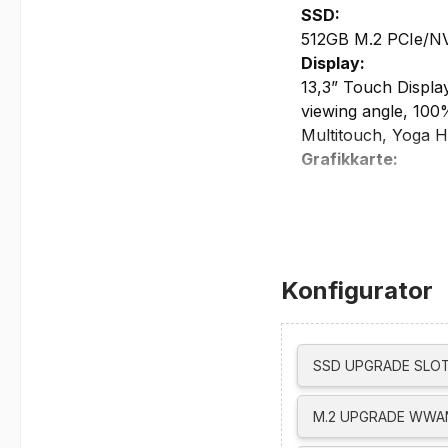
SSD:
512GB M.2 PCIe/N
Display:
13,3” Touch Displa
viewing angle, 100
Multitouch, Yoga 
Grafikkarte:
Integrated Intel Gr
max. externe Auflö
HDMI bis zu 4K@
USB-C bis zu 5K@
Thunderbolt bis 
Konfigurator
unterstützt bis zu 
Netzwerk/Kommun
integrierte IR Hybr
SSD UPGRADE SLOT
Intel Wi-Fi 6E AX21
Bluetooth 5.3
M.2 UPGRADE WWAN
Ethernet support v
WWAN ready