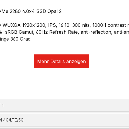
VMe 2280 4.0x4 SSD Opal 2
y WUXGA 1920x1200, IPS, 16:10, 300 nits, 1000:1 contrast r
% sRGB Gamut, 60Hz Refresh Rate, anti-reflection, anti-s
Hinge 360 Grad
aphics
sung:
60Hz
120Hz
zu 8K@60Hz
vier unabhängige Displays (drei extern)
ikation:
id und 1080p Camera mit Privacy Shutter, fixed focus
 1
1, 11ax 2x2 Wi-Fi
 4G/LTE/5G
ia optional Lenovo USB-C to Ethernet Adapter