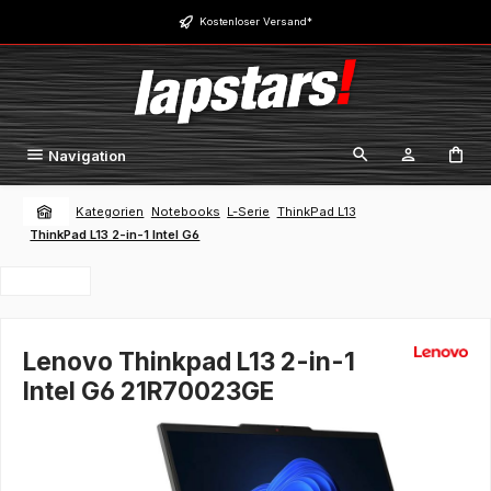
Zum Hauptinhalt springen
Kostenloser Versand*
Navigation
Kategorien
Notebooks
L-Serie
ThinkPad L13
ThinkPad L13 2-in-1 Intel G6
Lenovo Thinkpad L13 2-in-1
Intel G6 21R70023GE
Bildergalerie überspringen