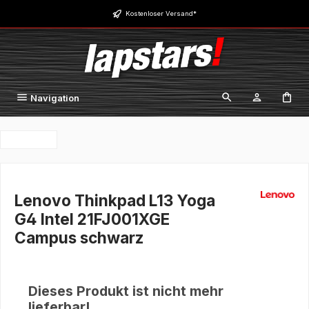
Zum Hauptinhalt springen
Kostenloser Versand*
Navigation
Lenovo Thinkpad L13 Yoga
G4 Intel 21FJ001XGE
Campus schwarz
Dieses Produkt ist nicht mehr
lieferbar!