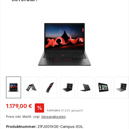
Bildergalerie überspringen
Verkaufspreis:
1.179,00 €
%
Regulärer Preis:
1.299,00 €
(9.24% gespart)
Preis inkl. MwSt. zzgl.
Versandkosten
Produktnummer:
21FJ001XGE-Campus-EOL