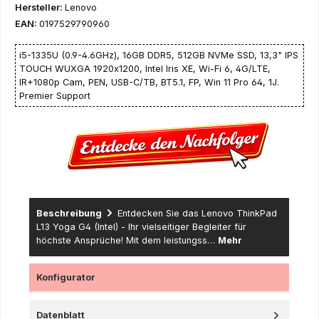
Hersteller:
Lenovo
EAN:
0197529790960
i5-1335U (0.9-4.6GHz), 16GB DDR5, 512GB NVMe SSD, 13,3" IPS
TOUCH WUXGA 1920x1200, Intel Iris XE, Wi-Fi 6, 4G/LTE,
IR+1080p Cam, PEN, USB-C/TB, BT5.1, FP, Win 11 Pro 64, 1J.
Premier Support
Beschreibung
Entdecken Sie das Lenovo ThinkPad
L13 Yoga G4 (Intel) - Ihr vielseitiger Begleiter für
höchste Ansprüche! Mit dem leistungss…
Mehr
Konfigurator
Datenblatt