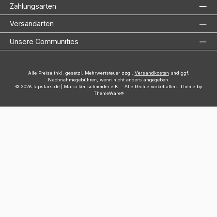
Zahlungsarten
Versandarten
Unsere Communities
Alle Preise inkl. gesetzl. Mehrwertsteuer zzgl.
Versandkosten
und ggf.
Nachnahmegebühren, wenn nicht anders angegeben.
© 2026 lapstars.de | Mario Reifschneider e.K. - Alle Rechte vorbehalten. Theme by
ThemeWare®