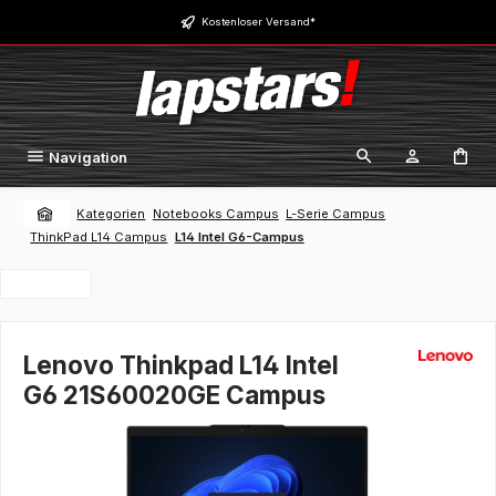
Zum Hauptinhalt springen
Kostenloser Versand*
Navigation
Kategorien
Notebooks Campus
L-Serie Campus
ThinkPad L14 Campus
L14 Intel G6-Campus
Lenovo Thinkpad L14 Intel
G6 21S60020GE Campus
Bildergalerie überspringen