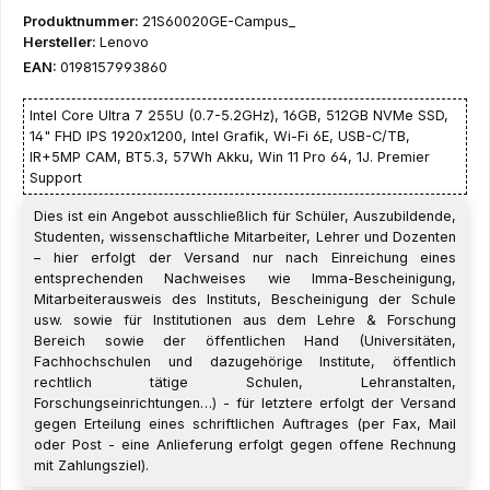
Produktnummer:
21S60020GE-Campus_
Hersteller:
Lenovo
EAN:
0198157993860
Intel Core Ultra 7 255U (0.7-5.2GHz), 16GB, 512GB NVMe SSD,
14" FHD IPS 1920x1200, Intel Grafik, Wi-Fi 6E, USB-C/TB,
IR+5MP CAM, BT5.3, 57Wh Akku, Win 11 Pro 64, 1J. Premier
Support
Dies ist ein Angebot ausschließlich für Schüler, Auszubildende,
Studenten, wissenschaftliche Mitarbeiter, Lehrer und Dozenten
– hier erfolgt der Versand nur nach Einreichung eines
entsprechenden Nachweises wie Imma-Bescheinigung,
Mitarbeiterausweis des Instituts, Bescheinigung der Schule
usw. sowie für Institutionen aus dem Lehre & Forschung
Bereich sowie der öffentlichen Hand (Universitäten,
Fachhochschulen und dazugehörige Institute, öffentlich
rechtlich tätige Schulen, Lehranstalten,
Forschungseinrichtungen…) - für letztere erfolgt der Versand
gegen Erteilung eines schriftlichen Auftrages (per Fax, Mail
oder Post - eine Anlieferung erfolgt gegen offene Rechnung
mit Zahlungsziel).