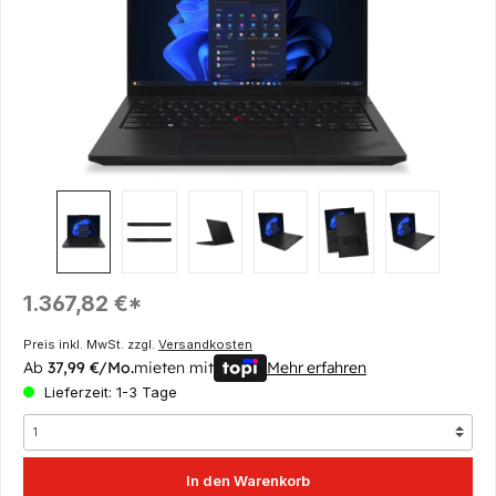
Regulärer Preis:
1.367,82 €*
Preis inkl. MwSt. zzgl.
Versandkosten
Ab
37,99 €/Mo.
mieten mit
Mehr erfahren
Lieferzeit: 1-3 Tage
In den Warenkorb