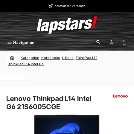
Zum Hauptinhalt springen
Kostenloser Versand*
Navigation
Kategorien
Notebooks
L-Serie
ThinkPad L14
ThinkPad L14 Intel G6
Lenovo Thinkpad L14 Intel
G6 21S6005CGE
Bildergalerie überspringen