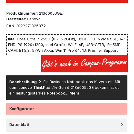
Produktnummer:
21S6005JGE.
Hersteller:
Lenovo
EAN:
0199271825372
Intel Core Ultra 7 255U (0.7-5.2GHz), 32GB, 1TB NVMe SSD, 14"
FHD IPS 1920x1200, Intel Grafik, Wi-Fi 6E, USB-C/TB, IR+5MP
CAM, BT5.3, 57Wh Akku, Win 11 Pro 64, 1J. Premier Support
Beschreibung
Ein Business Notebook das KI versteht Mit
dem Lenovo ThinkPad L14 Gen 6 21S6005JGE bekommst du
ein leistungsstarkes Notebook…
Mehr
Konfigurator
Datenblatt