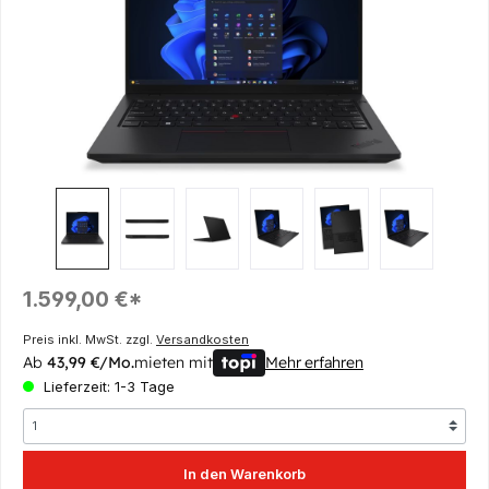
Regulärer Preis:
1.599,00 €*
Preis inkl. MwSt. zzgl.
Versandkosten
Ab
43,99 €/Mo.
mieten mit
Mehr erfahren
Lieferzeit: 1-3 Tage
In den Warenkorb