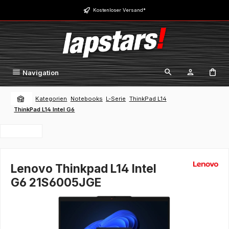
Zum Hauptinhalt springen
Kostenloser Versand*
Navigation
Kategorien
Notebooks
L-Serie
ThinkPad L14
ThinkPad L14 Intel G6
Lenovo Thinkpad L14 Intel
G6 21S6005JGE
Bildergalerie überspringen