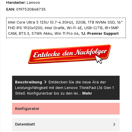
Hersteller:
Lenovo
EAN:
0197530848735
Intel Core Ultra 5 125U (0.7-4.3GHz), 32GB, 1TB NVMe SSD, 16"
FHD IPS 1920x1200, Intel Grafik, Wi-Fi 6E, USB-C/TB, IR+5MP
CAM, BT5.3, 57Wh Akku, Win 11 Pro 64,
1J. Premier Support
Beschreibung
Entdecken Sie die neue Ära der
Leistungsfähigkeit mit dem Lenovo ThinkPad L16 Gen 1
(Intel). Konfigurierbar bis zu den lei…
Mehr
Konfigurator
Datenblatt