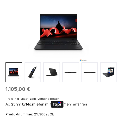
Bildergalerie überspringen
Regulärer Preis:
1.105,00 €
Preis inkl. MwSt. zzgl.
Versandkosten
Ab
25,99 €/Mo.
mieten mit
Mehr erfahren
Produktnummer:
21L3002BGE