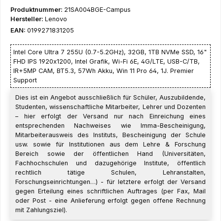
Produktnummer:
21SA004BGE-Campus
Hersteller:
Lenovo
EAN:
0199271831205
Intel Core Ultra 7 255U (0.7-5.2GHz), 32GB, 1TB NVMe SSD, 16"
FHD IPS 1920x1200, Intel Grafik, Wi-Fi 6E, 4G/LTE, USB-C/TB,
IR+5MP CAM, BT5.3, 57Wh Akku, Win 11 Pro 64, 1J. Premier
Support
Dies ist ein Angebot ausschließlich für Schüler, Auszubildende,
Studenten, wissenschaftliche Mitarbeiter, Lehrer und Dozenten
– hier erfolgt der Versand nur nach Einreichung eines
entsprechenden Nachweises wie Imma-Bescheinigung,
Mitarbeiterausweis des Instituts, Bescheinigung der Schule
usw. sowie für Institutionen aus dem Lehre & Forschung
Bereich sowie der öffentlichen Hand (Universitäten,
Fachhochschulen und dazugehörige Institute, öffentlich
rechtlich tätige Schulen, Lehranstalten,
Forschungseinrichtungen…) - für letztere erfolgt der Versand
gegen Erteilung eines schriftlichen Auftrages (per Fax, Mail
oder Post - eine Anlieferung erfolgt gegen offene Rechnung
mit Zahlungsziel).