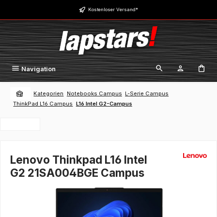
Zum Hauptinhalt springen
Kostenloser Versand*
Navigation
Kategorien
Notebooks Campus
L-Serie Campus
ThinkPad L16 Campus
L16 Intel G2-Campus
Lenovo Thinkpad L16 Intel
G2 21SA004BGE Campus
Bildergalerie überspringen