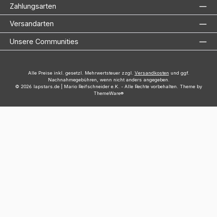
Zahlungsarten
Versandarten
Unsere Communities
Alle Preise inkl. gesetzl. Mehrwertsteuer zzgl.
Versandkosten
und ggf.
Nachnahmegebühren, wenn nicht anders angegeben.
© 2026 lapstars.de | Mario Reifschneider e.K. - Alle Rechte vorbehalten. Theme by
ThemeWare®