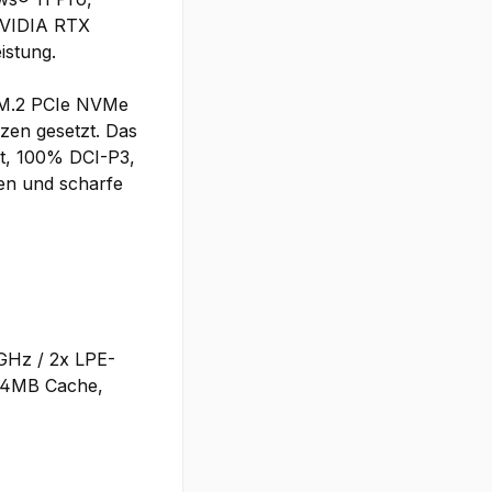
 NVIDIA RTX
istung.
 M.2 PCIe NVMe
zen gesetzt. Das
it, 100% DCI-P3,
ben und scharfe
8GHz / 2x LPE-
 24MB Cache,