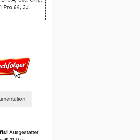
 Pro 64, 3J.
umentation
fis!
Ausgestattet
ws® 11 Pro,