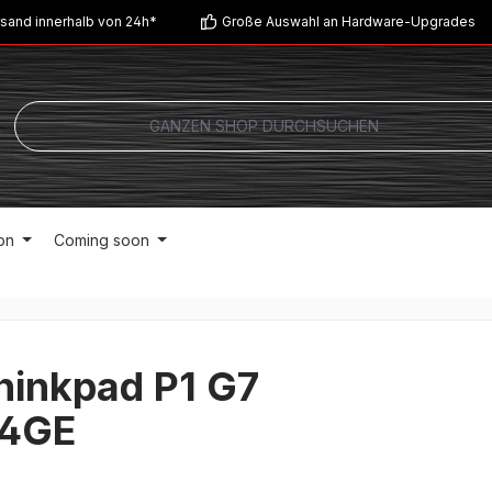
sand innerhalb von 24h*
Große Auswahl an Hardware-Upgrades
on
Coming soon
hinkpad P1 G7
4GE