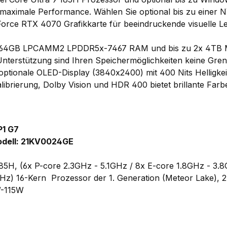
ät maximale Performance. Wählen Sie optional bis zu einer
rce RTX 4070 Grafikkarte für beeindruckende visuelle Le
 zu 64GB LPCAMM2 LPDDR5x-7467 RAM und bis zu 2x 4TB
nterstützung sind Ihren Speichermöglichkeiten keine Gren
 optionale OLED-Display (3840x2400) mit 400 Nits Helligke
alibrierung, Dolby Vision und HDR 400 bietet brillante Far
P1 G7
dell: 21KV0024GE
 185H, (6x P-core 2.3GHz - 5.1GHz / 8x E-core 1.8GHz - 3.
GHz) 16-Kern Prozessor der 1. Generation (Meteor Lake),
W-115W