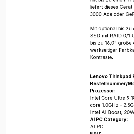
liefert dieses Ger
3000 Ada oder GeFo
Mit optional bis
SSD mit RAID 0/1 U
bis zu 16,0" große
werkseitiger Farbk
Kontraste.
Lenovo Thinkpad 
Bestellnummer/Mo
Prozessor:
Intel Core Ultra 9
core 1.0GHz - 2.5
Intel AI Boost, 20
AI PC Category:
AI PC
NPU: