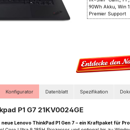
90Wh Akku, Win 11
Premier Support
Konfigurator
Datenblatt
Spezifikation
Dok
nkpad P1 G7 21KV0024GE
 neue Lenovo ThinkPad P1 Gen 7 – ein Kraftpaket für Pro
ntel Core Ultra 9 185H Prozessor und optional bis zu Windo