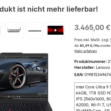
dukt ist nicht mehr lieferbar!
ingen
Regulärer Preis:
3.465,00 €
Preis inkl. MwSt. zzgl.
Ab
80,49 €/Mo.
mieten
Mehr erfahren
Produktnummer:
2
Hersteller:
Lenovo
EAN:
01981534967
Intel Core Ultra 9
64GB, 1TB SSD 
IPS 2560x1600, 
A2000, Wi-Fi 7, 
IR+5MP-Cam., FP, 