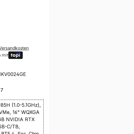
Versandkosten
 mit
1KV0024GE
47
 185H (1.0-5.1GHz),
NVMe, 16" WQXGA
8GB NVIDIA RTX
USB-C/TB,
BT5.4, Sec. Chip,