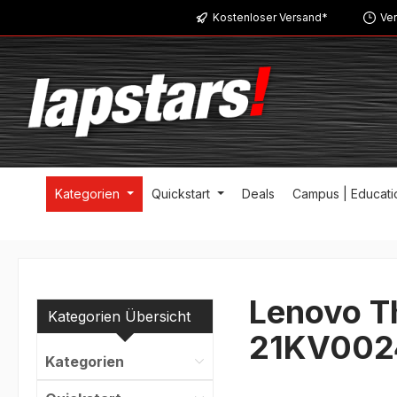
Kostenloser Versand*
Ver
m Hauptinhalt springen
Zur Suche springen
Zur Hauptnavigation springen
Kategorien
Quickstart
Deals
Campus | Educati
Lenovo T
Kategorien Übersicht
21KV002
Kategorien