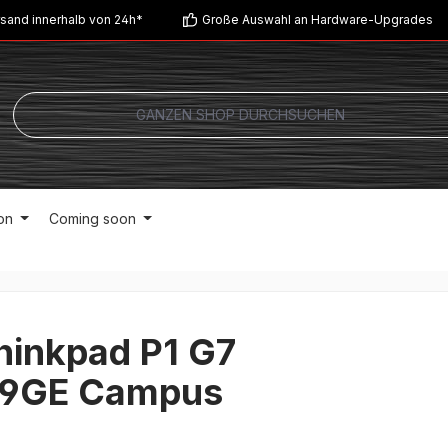
sand innerhalb von 24h*
Große Auswahl an Hardware-Upgrades
on
Coming soon
hinkpad P1 G7
9GE Campus