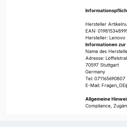
Garantie:
Informationspflic
3 Jahre Depot/Brin
(beinhaltet u.a. pr
Hersteller Artike
Akku
EAN: 01981534899
0.5t CO2-Kompensa
Hersteller: Lenovo
Informationen zur
Name des Herstell
ISV-zertifizi
Adresse: Löffelstr
70597 Stuttgart
Das ThinkPad P1 7.
Germany
rendern und verfü
Tel: 071165690807
Bilder und technis
E-Mail: Fragen_D
Wir bitten Sie zu b
Allgemeine Hinwei
WorkStation vorhan
Compliance, Zugäng
Ihrem Lenovo Mobi
benötigen, um die 