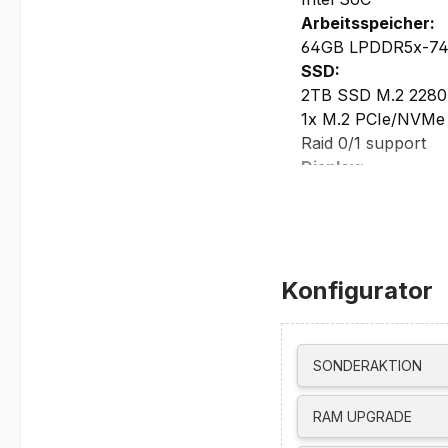
Arbeitsspeicher:
64GB LPDDR5x-74
SSD:
2TB SSD M.2 2280
1x M.2 PCIe/NVMe S
Raid 0/1 support
Display:
16” Display anti-gl
sRGB Color Gamut, 
Blue Light, X-Rite 
Grafikkarte:
Konfigurator
NVIDIA GeForce R
DirectX 12 Ultimat
Maximale Auflösung
3x 3840x2160@60H
SONDERAKTION
Maximale Auflösung
Thunderbolt 4, US
RAM UPGRADE
Netzwerk/Kommun