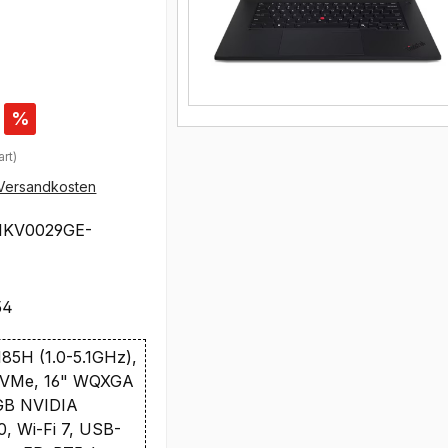
%
rt)
Versandkosten
1KV0029GE-
54
 185H (1.0-5.1GHz),
NVMe, 16" WQXGA
GB NVIDIA
, Wi-Fi 7, USB-