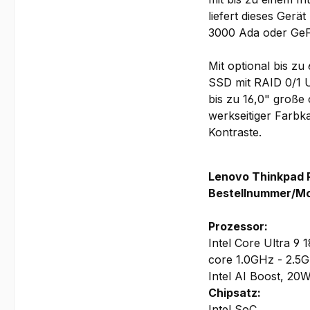
liefert dieses Ger
3000 Ada oder GeFo
Mit optional bis
SSD mit RAID 0/1 U
bis zu 16,0" große
werkseitiger Farbk
Kontraste.
Lenovo Thinkpad 
Bestellnummer/Mo
Prozessor:
Intel Core Ultra 9
core 1.0GHz - 2.5
Intel AI Boost, 20
Chipsatz:
Intel SoC