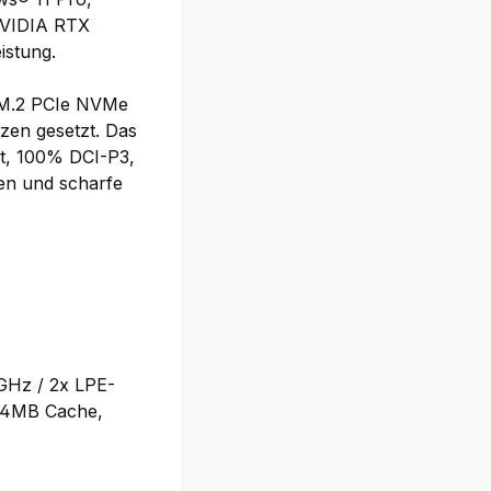
 NVIDIA RTX
istung.
 M.2 PCIe NVMe
zen gesetzt. Das
it, 100% DCI-P3,
ben und scharfe
8GHz / 2x LPE-
 24MB Cache,