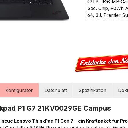
C/TB, IR+5MP-Cam
Sec. Chip, 90Wh A
64, 3J. Premier S
Konfigurator
Datenblatt
Spezifikation
Dok
nkpad P1 G7 21KV0029GE Campus
 neue Lenovo ThinkPad P1 Gen 7 – ein Kraftpaket für Pro
ntel Core Ultra 9 185H Prozessor und optional bis zu Windo