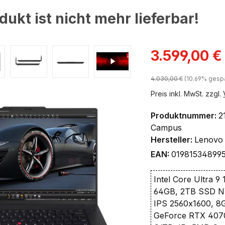
dukt ist nicht mehr lieferbar!
ingen
Verkaufspreis:
3.599,00 €
Regulärer Preis:
4.030,00 €
(10.69% gespa
Preis inkl. MwSt. zzgl.
Produktnummer:
2
Campus
Hersteller:
Lenovo
EAN:
01981534899
Intel Core Ultra 9
64GB, 2TB SSD 
IPS 2560x1600, 8
GeForce RTX 4070