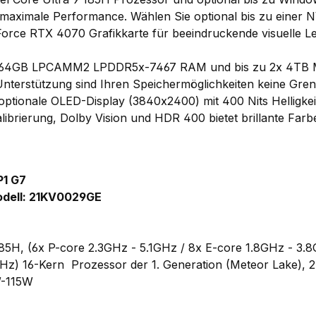
ät maximale Performance. Wählen Sie optional bis zu einer
rce RTX 4070 Grafikkarte für beeindruckende visuelle Le
 zu 64GB LPCAMM2 LPDDR5x-7467 RAM und bis zu 2x 4TB
nterstützung sind Ihren Speichermöglichkeiten keine Gren
 optionale OLED-Display (3840x2400) mit 400 Nits Helligke
alibrierung, Dolby Vision und HDR 400 bietet brillante Far
P1 G7
dell: 21KV0029GE
 185H, (6x P-core 2.3GHz - 5.1GHz / 8x E-core 1.8GHz - 3.
GHz) 16-Kern Prozessor der 1. Generation (Meteor Lake),
W-115W