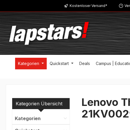
Kostenloser Versand*
Ver
m Hauptinhalt springen
Zur Suche springen
Zur Hauptnavigation springen
Kategorien
Quickstart
Deals
Campus | Educati
Lenovo T
Kategorien Übersicht
21KV002
Kategorien