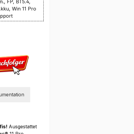
., FP, BT5.4,
kku, Win 11 Pro
upport
umentation
fis!
Ausgestattet
ws® 11 Pro,