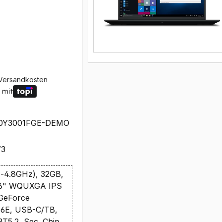
Versandkosten
 mit
0Y3001FGE-DEMO
73
z-4.8GHz), 32GB,
16" WQUXGA IPS
GeForce
 6E, USB-C/TB,
T5.2, Sec. Chip,