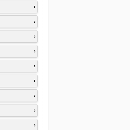
, Multimedia FN
far-field