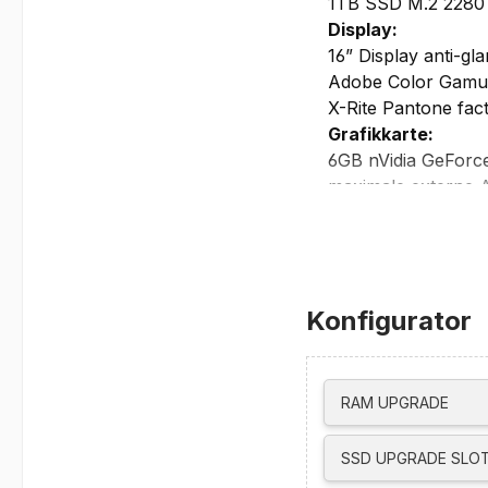
1TB SSD M.2 2280
Display:
16” Display anti-g
Adobe Color Gamut,
X-Rite Pantone fact
Grafikkarte:
6GB nVidia GeFor
maximale externe
unterstützt bis zu 
Laufwerke:
kein optisches Lau
Netzwerk/Kommun
Konfigurator
integrierte IR- un
Intel Wi-Fi 6E AX2
Bluetooth 5.2
Ethernet Connectio
RAM UPGRADE
Schnittstellen/St
Security Keyhole
SSD UPGRADE SLOT
Fingerprint Reader