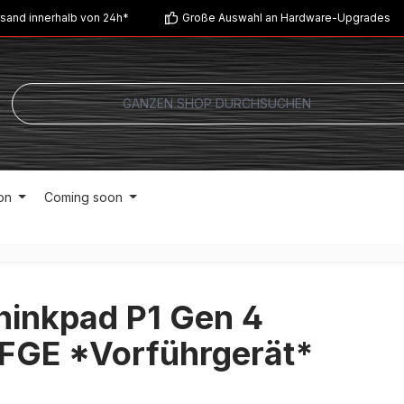
sand innerhalb von 24h*
Große Auswahl an Hardware-Upgrades
on
Coming soon
hinkpad P1 Gen 4
GE *Vorführgerät*