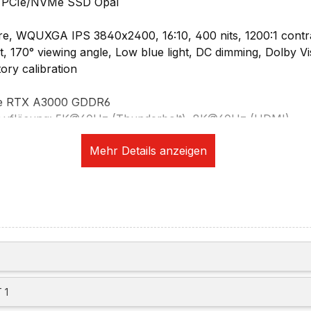
 PCIe/NVMe SSD Opal
lare, WQUXGA IPS 3840x2400, 16:10, 400 nits, 1200:1 contr
 170° viewing angle, Low blue light, DC dimming, Dolby V
ory calibration
ce RTX A3000 GDDR6
 Auflösung: 5K@60Hz (Thunderbolt), 8K@60Hz (HDMI)
vier unabhängige Displays (drei extern)
fwerk (optional per USB)
ikation:
d HD1080p-Camera mit Privacy Shutter, fixed focus
10, Wi-Fi 2x2 11ax WLAN
n via USB-C Adapter (im Lieferumfang)
eckplätze/Sicherheit:
 1
 Touch-Style