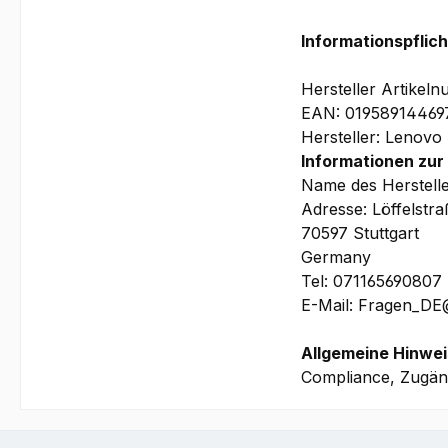
benötigen, um die 
Informationspflic
Hersteller Artik
EAN: 01958914469
Hersteller: Lenovo
Informationen zur
Name des Herstell
Adresse: Löffelstr
70597 Stuttgart
Germany
Tel: 071165690807
E-Mail: Fragen_D
Allgemeine Hinwei
Compliance, Zugäng