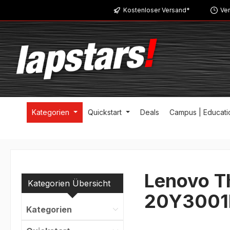
Kostenloser Versand*
Ver
m Hauptinhalt springen
Zur Suche springen
Zur Hauptnavigation springen
Kategorien
Quickstart
Deals
Campus | Educati
Lenovo T
Kategorien Übersicht
20Y3001F
Kategorien