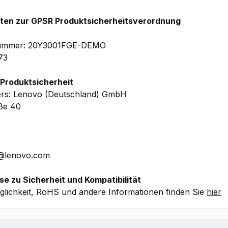
optimale und reibungslose Performance zu gewährleisten.
hten zur GPSR Produktsicherheitsverordnung
elnummer: 20Y3001FGE-DEMO
73
 Produktsicherheit
ers: Lenovo (Deutschland) GmbH
aße 40
E@lenovo.com
se zu Sicherheit und Kompatibilität
lichkeit, RoHS und andere Informationen finden Sie
hier