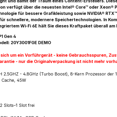
light und damit der Traum eines Content-Erstellers. Dies
ion verfügt über die neuesten Intel® Core™ oder Xeon® 
nologie für bessere Grafikleistung sowie NVIDIA® RTX
 für schnellere, modernere Speichertechnologien. In Kom
griertem Wi-Fi 6E hält Sie dieses Kraftpaket überall am
P1 Gen 4
dell:
20Y3001FGE DEMO
s sich um ein Vorführgerät - keine Gebrauchsspuren, Zu
arantie - nur die Originalverpackung ist nicht mehr vor
0H 2.5GHZ - 4.8GHz (Turbo Boost), 8-Kern Prozessor der 1
B Cache, 45W
Slots–1 Slot frei