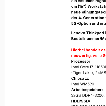
ein visuelles High
cm (16") Workstat
neue Kühlungstech
der 4. Generation
5G-Option und inte
Lenovo Thinkpad 
Bestellnummer/Mo
Hierbei handelt e
neuwertig, volle G
Prozessor:
Intel Core i7-1185
(Tiger Lake), 24M
Chipsatz:
Intel WM590
Arbeitsspeicher:
32GB DDR4-3200, 2 
HDD/SSD: