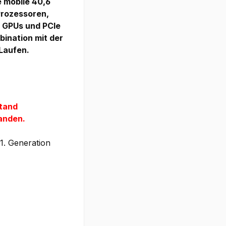
e mobile 40,6
Prozessoren,
™ GPUs und PCIe
bination mit der
 Laufen.
stand
handen.
1. Generation