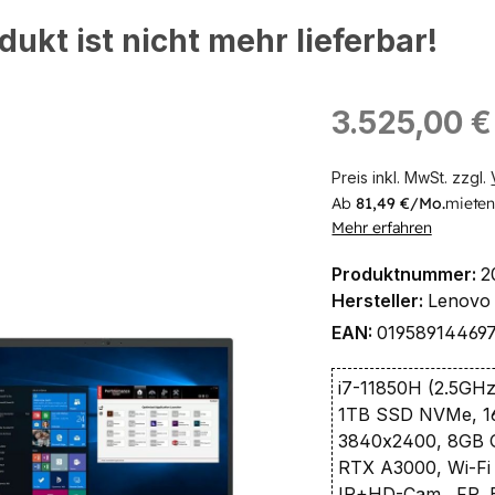
dukt ist nicht mehr lieferbar!
Regulärer Preis:
3.525,00 €
Preis inkl. MwSt. zzgl.
ingen
Ab
81,49 €/Mo.
mieten
Mehr erfahren
Produktnummer:
2
Hersteller:
Lenovo
EAN:
01958914469
i7-11850H (2.5GH
1TB SSD NVMe, 
3840x2400, 8GB 
RTX A3000, Wi-Fi
IR+HD-Cam., FP, B