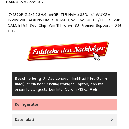
EAN:
0197529260012
i7-1370P (1.4-5.2GHz), 64GB, 1TB NVMe SSD, 14" WUXGA
1920x1200, 4GB NVIDIA RTX A500, WiFi 6e, USB-C/TB, IR+5MP
CAM, BT5.1, Sec. Chip, Win 11 Pro 64, 3J. Premier Support + 0.5t
CO2
Beschreibung
Das Lenovo ThinkPad P14s Gen 4
(Intel) ist ein hochleistungsfähiges Laptop, das mit
einem leistungsstarken Intel Core i7-137…
Mehr
Konfigurator
Datenblatt