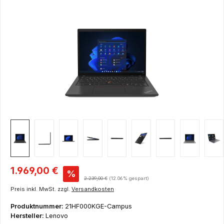
Bildergalerie überspringen
Verkaufspreis:
1.969,00 €
%
Regulärer Preis:
2.239,00 €
(12.06% gespart)
Preis inkl. MwSt. zzgl.
Versandkosten
Produktnummer:
21HF000KGE-Campus
Hersteller:
Lenovo