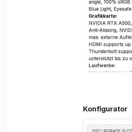
angle, 100% sRGB C
Blue Light, Eyesaf
Grafikkarte:
NVIDIA RTX A500, 
Anti-Aliasing, NV
max. externe Auflö
HDMI supports up
Thunderbolt supp
unterstützt bis zu 
Laufwerke:
kein optisches Lau
Netzwerk/Kommun
integrierte 5.0MP 
Intel Wi-Fi 6E AX21
Gigabit Ethernet, 
Konfigurator
WWAN ready
Schnittstellen/St
Smart Card Reader
Fingerprint Reader
SSD UPGRADE SLOT