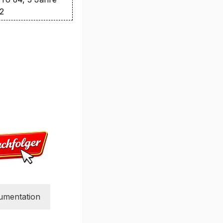
O2
umentation