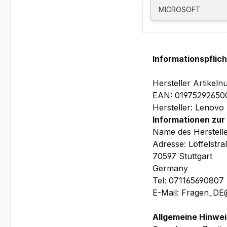
(beinhaltet u.a. pr
MICROSOFT
Depot/Bring-In-Her
Bilder und technis
Wir bitten Si
Informationspflic
WorkStation vorh
Ihrem Lenovo Mo
Hersteller Artike
benötigen
EAN: 01975292650
Hersteller: Lenovo
Informationen zur
Name des Herstell
Adresse: Löffelstr
70597 Stuttgart
Germany
Tel: 071165690807
E-Mail: Fragen_D
Allgemeine Hinwei