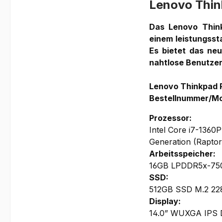
Lenovo Thin
Das Lenovo Think
einem leistungssta
Es bietet das neu
nahtlose Benutze
Lenovo Thinkpad 
Bestellnummer/Mo
Prozessor:
Intel Core i7-1360P
Generation (Rapto
Arbeitsspeicher:
16GB LPDDR5x-7500
SSD:
512GB SSD M.2 22
Display:
14.0” WUXGA IPS Dis