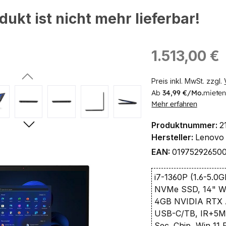
dukt ist nicht mehr lieferbar!
Regulärer Preis:
1.513,00 €
Preis inkl. MwSt. zzgl.
ingen
Ab
34,99 €/Mo.
mieten
Mehr erfahren
Produktnummer:
2
Hersteller:
Lenovo
EAN:
01975292650
i7-1360P (1.6-5.0
NVMe SSD, 14" W
4GB NVIDIA RTX A
USB-C/TB, IR+5M
Sec. Chip, Win 11 