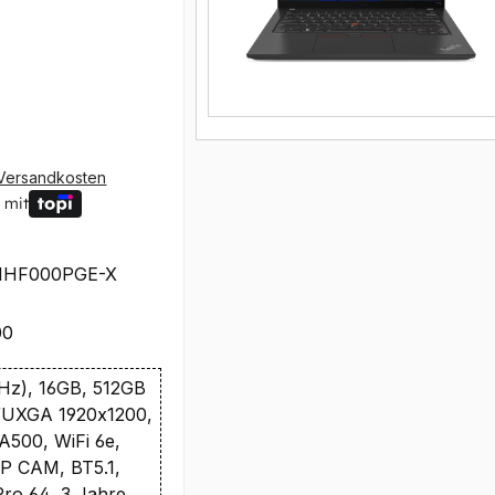
Versandkosten
 mit
1HF000PGE-X
00
GHz), 16GB, 512GB
UXGA 1920x1200,
500, WiFi 6e,
P CAM, BT5.1,
Pro 64, 3 Jahre