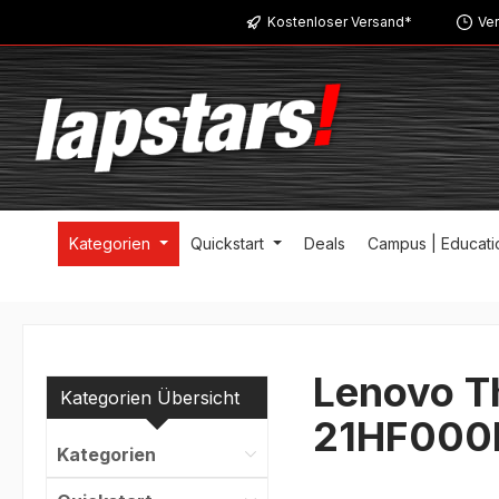
Kostenloser Versand*
Ver
m Hauptinhalt springen
Zur Suche springen
Zur Hauptnavigation springen
Kategorien
Quickstart
Deals
Campus | Educati
Lenovo Th
Kategorien Übersicht
21HF000
Kategorien