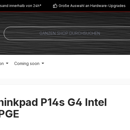
sand innerhalb von 24h*
Große Auswahl an Hardware-Upgrades
on
Coming soon
inkpad P14s G4 Intel
PGE