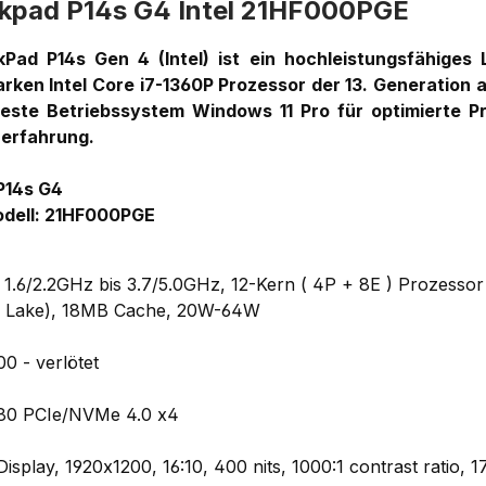
kpad P14s G4 Intel 21HF000PGE
Pad P14s Gen 4 (Intel) ist ein hochleistungsfähiges 
rken Intel Core i7-1360P Prozessor der 13. Generation a
este Betriebssystem Windows 11 Pro für optimierte Pr
rerfahrung.
P14s G4
dell: 21HF000PGE
 1.6/2.2GHz bis 3.7/5.0GHz, 12-Kern ( 4P + 8E ) Prozessor 
r Lake), 18MB Cache, 20W-64W
 - verlötet
80 PCIe/NVMe 4.0 x4
play, 1920x1200, 16:10, 400 nits, 1000:1 contrast ratio, 1