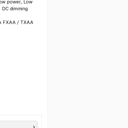
 Low power, Low
o, DC dimming
IA FXAA / TXAA
tection
are ready)