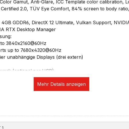
olor Gamut, Anti-Glare, ICC Template color calibration,
e Certified 2.0, TÜV Eye Comfort, 84% screen to body rati
4GB GDDR6, DirectX 12 Ultimate, Vulkan Support, NVID
IDIA RTX Desktop Manager
sung:
 to 3840x2160@60Hz
orts up to 7680x4320@60Hz
vier unabhängige Displays (drei extern)
fwerk (optional per USB)
ikation:
+ IR Discrete Camera, Privacy Shutter, Human Presence De
1, 802.11ax 2x2 Wi-Fi + Bluetooth 5.1 (Bluetooth 5.3 hardw
Intel Ethernet Connection I219-V, supports Wake-on-LAN
eckplätze/Sicherheit:
 Touch-Style im Power Button
 1