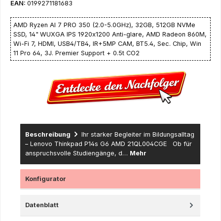
EAN:
0199271181683
AMD Ryzen AI 7 PRO 350 (2.0-5.0GHz), 32GB, 512GB NVMe
SSD, 14"
WUXGA IPS 1920x1200 Anti-glare, AMD Radeon 860M,
Wi-Fi 7, HDMI, USB4/TB4, IR+5MP CAM, BT5.4, Sec. Chip, Win
11 Pro 64, 3J. Premier Support + 0.5t CO2
Beschreibung
Ihr starker Begleiter im Bildungsalltag
– Lenovo Thinkpad P14s G6 AMD 21QL004CGE Ob für
anspruchsvolle Studiengänge, d…
Mehr
Konfigurator
Datenblatt