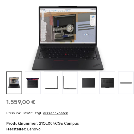
Bildergalerie überspringen
Regulärer Preis:
1.559,00 €
Preis inkl. MwSt. zzgl.
Versandkosten
Produktnummer:
21QL004CGE Campus
Hersteller:
Lenovo