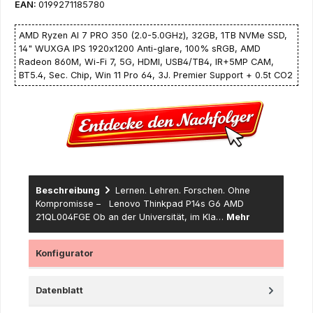
EAN:
0199271185780
AMD Ryzen AI 7 PRO 350 (2.0-5.0GHz), 32GB, 1TB NVMe SSD,
14" WUXGA IPS 1920x1200 Anti-glare, 100% sRGB, AMD
Radeon 860M, Wi-Fi 7, 5G, HDMI, USB4/TB4, IR+5MP CAM,
BT5.4, Sec. Chip, Win 11 Pro 64, 3J. Premier Support + 0.5t CO2
Beschreibung
Lernen. Lehren. Forschen. Ohne
Kompromisse – Lenovo Thinkpad P14s G6 AMD
21QL004FGE Ob an der Universität, im Kla…
Mehr
Konfigurator
Datenblatt