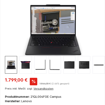
Bildergalerie überspringen
Verkaufspreis:
1.799,00 €
%
Regulärer Preis:
1.844,00 €
(2.44% gespart)
Preis inkl. MwSt. zzgl.
Versandkosten
Produktnummer:
21QL004FGE Campus
Hersteller:
Lenovo