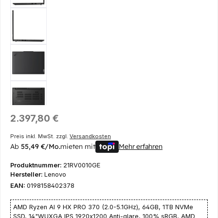
Regulärer Preis:
2.397,80 €
Preis inkl. MwSt. zzgl.
Versandkosten
Ab
55,49 €/Mo.
mieten mit
Mehr erfahren
Produktnummer:
21RV0010GE
Hersteller:
Lenovo
EAN:
0198158402378
AMD Ryzen AI 9 HX PRO 370 (2.0-5.1GHz), 64GB, 1TB NVMe
SSD, 14"WUXGA IPS 1920x1200 Anti-glare, 100% sRGB, AMD