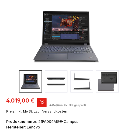
Bildergalerie überspringen
Verkaufspreis:
4.019,00 €
%
Regulärer Preis:
4.277,00 €
(6.03% gespart)
Preis inkl. MwSt. zzgl.
Versandkosten
Produktnummer:
21FA004MGE-Campus
Hersteller:
Lenovo