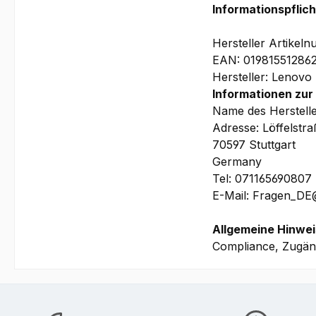
3 Jahre Depot/Brin
Informationspflic
(beinhaltet u.a. p
Depot/Bring-In-Her
Hersteller Artike
EAN: 01981551286
Hersteller: Lenovo
Bilder und technis
Informationen zur
Wir bitten Sie zu b
Name des Herstell
WorkStation vorhan
Adresse: Löffelstr
Ihrem Lenovo Mobi
70597 Stuttgart
benötigen, um die 
Germany
Tel: 071165690807
E-Mail: Fragen_D
Allgemeine Hinwei
Compliance, Zugäng