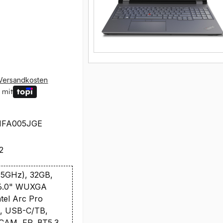
Versandkosten
 mit
1FA005JGE
2
.5GHz), 32GB,
16.0" WUXGA
tel Arc Pro
x, USB-C/TB,
CAM, FP, BT5.3,