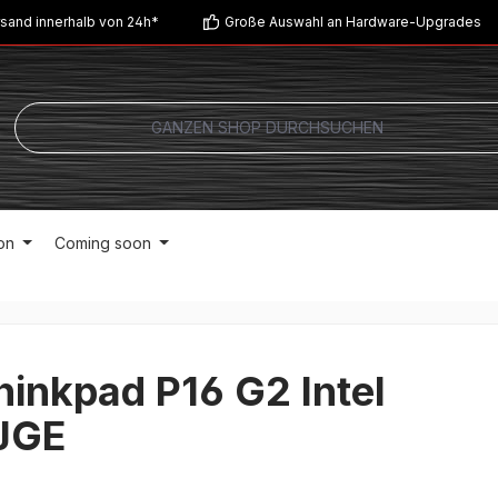
sand innerhalb von 24h*
Große Auswahl an Hardware-Upgrades
on
Coming soon
inkpad P16 G2 Intel
JGE