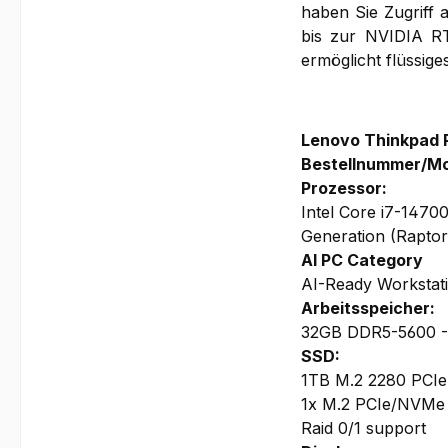
haben Sie Zugriff 
bis zur NVIDIA RT
ermöglicht flüssig
Lenovo Thinkpad P
Bestellnummer/Mo
Prozessor:
Intel Core i7-1470
Generation (Rapto
AI PC Category
AI-Ready Workstat
Arbeitsspeicher:
32GB DDR5-5600 - 4
SSD:
1TB M.2 2280 PCI
1x M.2 PCIe/NVMe S
Raid 0/1 support