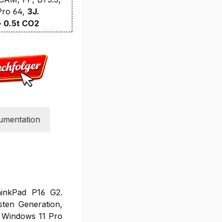
 Pro 64,
3J.
+ 0.5t CO2
umentation
hinkPad P16 G2.
sten Generation,
t Windows 11 Pro