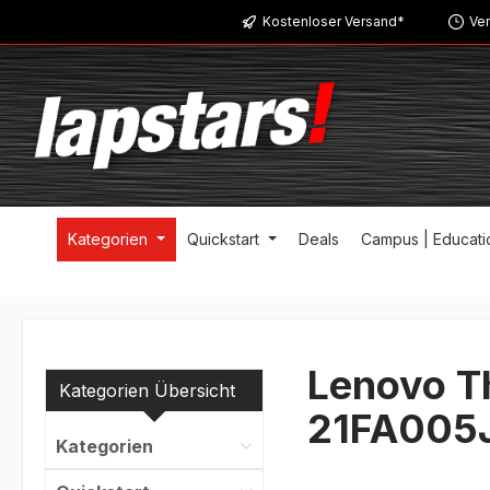
Kostenloser Versand*
Ver
m Hauptinhalt springen
Zur Suche springen
Zur Hauptnavigation springen
Kategorien
Quickstart
Deals
Campus | Educati
Lenovo Th
Kategorien Übersicht
21FA005
Kategorien