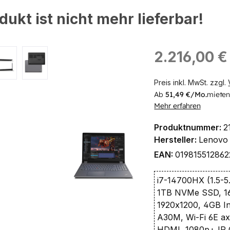
dukt ist nicht mehr lieferbar!
ingen
Regulärer Preis:
2.216,00 €
Preis inkl. MwSt. zzgl.
Ab
51,49 €/Mo.
mieten
Mehr erfahren
Produktnummer:
2
Hersteller:
Lenovo
EAN:
019815512862
i7-14700HX (1.5-5
1TB NVMe SSD, 
1920x1200, 4GB In
A30M, Wi-Fi 6E a
HDMI, 1080p+ IR 