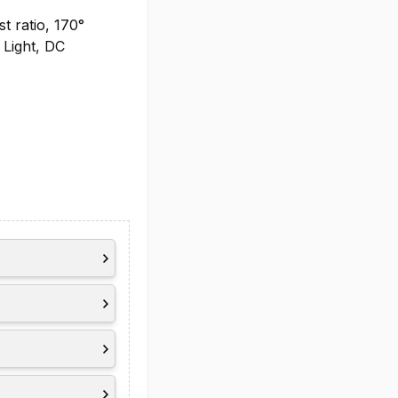
t ratio, 170°
Light, DC
n Presence