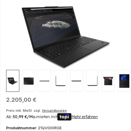
Bildergalerie überspringen
Regulärer Preis:
2.205,00 €
Preis inkl. MwSt. zzgl.
Versandkosten
Ab
50,99 €/Mo.
mieten mit
Mehr erfahren
Produktnummer:
21QV000RGE