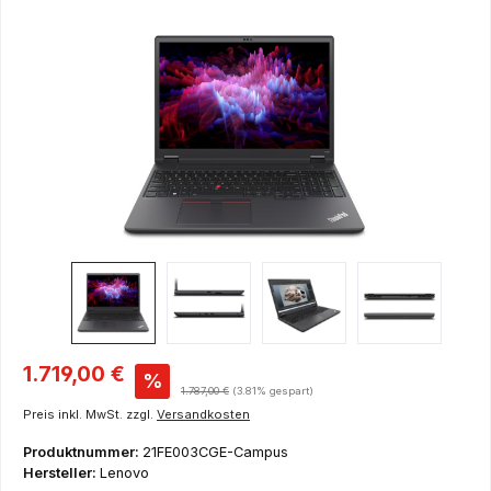
Bildergalerie überspringen
Verkaufspreis:
1.719,00 €
%
Regulärer Preis:
1.787,00 €
(3.81% gespart)
Preis inkl. MwSt. zzgl.
Versandkosten
Produktnummer:
21FE003CGE-Campus
Hersteller:
Lenovo