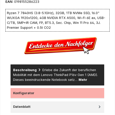
EAN:
0198155286223
Ryzen 7 7840HS (3.8-5.1GHz), 32GB, 1TB NVMe SSD, 16.0"
WUXGA 1920x1200, 4GB NVIDIA RTX A500, Wi-Fi 6E ax, USB-
C/TB, 5MP+IR CAM, FP, BT5.3, Sec. Chip, Win 11 Pro 64, 3J.
Premier Support + 0.5t CO2
Beschreibung
Erlebe die Zukunft der beruflichen
Mobilität mit dem Lenovo ThinkPad P16v Gen 1 (AMD).
Dieses beeindruckende Notebook setz…
Mehr
Konfigurator
Datenblatt