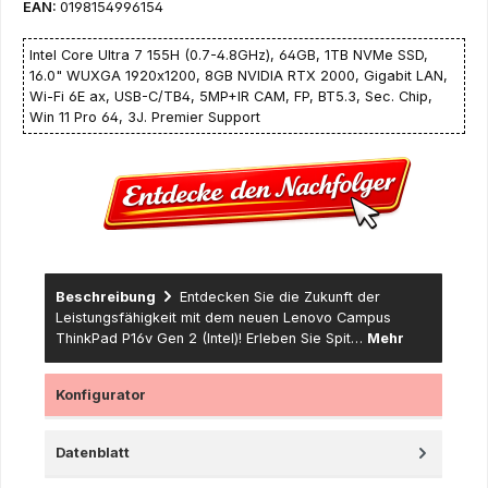
EAN:
0198154996154
Intel Core Ultra 7 155H (0.7-4.8GHz), 64GB, 1TB NVMe SSD,
16.0" WUXGA 1920x1200, 8GB NVIDIA RTX 2000, Gigabit LAN,
Wi-Fi 6E ax, USB-C/TB4, 5MP+IR CAM, FP, BT5.3, Sec. Chip,
Win 11 Pro 64, 3J. Premier Support
Beschreibung
Entdecken Sie die Zukunft der
Leistungsfähigkeit mit dem neuen Lenovo Campus
ThinkPad P16v Gen 2 (Intel)! Erleben Sie Spit…
Mehr
Konfigurator
Datenblatt