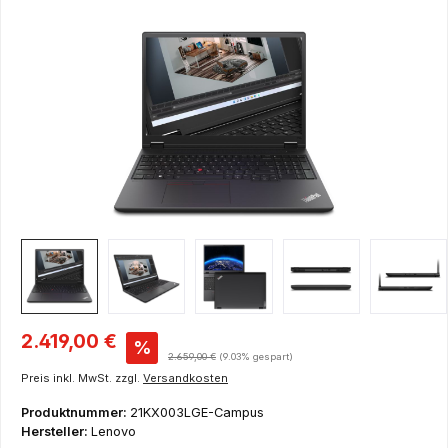
Bildergalerie überspringen
Verkaufspreis:
2.419,00 €
%
Regulärer Preis:
2.659,00 €
(9.03% gespart)
Preis inkl. MwSt. zzgl.
Versandkosten
Produktnummer:
21KX003LGE-Campus
Hersteller:
Lenovo