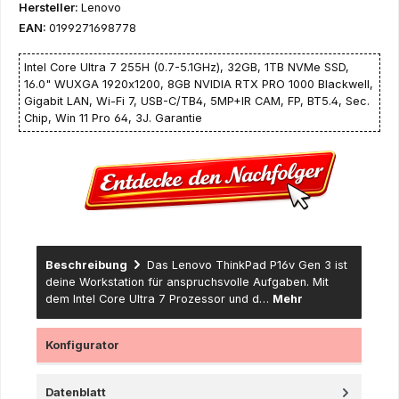
Hersteller:
Lenovo
EAN:
0199271698778
Intel Core Ultra 7 255H (0.7-5.1GHz), 32GB, 1TB NVMe SSD,
16.0" WUXGA 1920x1200, 8GB NVIDIA RTX PRO 1000 Blackwell,
Gigabit LAN, Wi-Fi 7, USB-C/TB4, 5MP+IR CAM, FP, BT5.4, Sec.
Chip, Win 11 Pro 64, 3J. Garantie
Beschreibung
Das Lenovo ThinkPad P16v Gen 3 ist
deine Workstation für anspruchsvolle Aufgaben. Mit
dem Intel Core Ultra 7 Prozessor und d…
Mehr
Konfigurator
Datenblatt