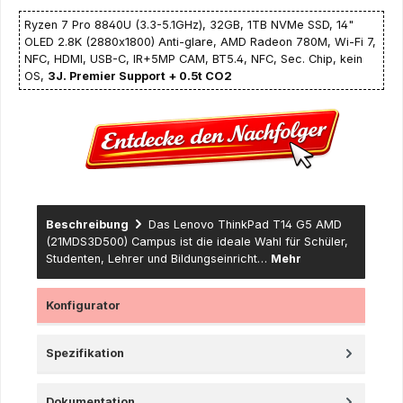
Ryzen 7 Pro 8840U (3.3-5.1GHz), 32GB, 1TB NVMe SSD, 14"
OLED 2.8K (2880x1800) Anti-glare, AMD Radeon 780M, Wi-Fi 7,
NFC, HDMI, USB-C, IR+5MP CAM, BT5.4, NFC, Sec. Chip, kein
OS,
3J. Premier Support + 0.5t CO2
Beschreibung
Das Lenovo ThinkPad T14 G5 AMD
(21MDS3D500) Campus ist die ideale Wahl für Schüler,
Studenten, Lehrer und Bildungseinricht…
Mehr
Konfigurator
Spezifikation
Dokumentation