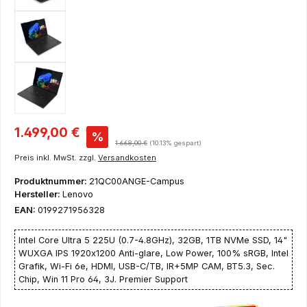
Verkaufspreis:
1.499,00 €
%
Regulärer Preis:
1.668,00 €
(10.13% gespart)
Preis inkl. MwSt. zzgl.
Versandkosten
Produktnummer:
21QC00ANGE-Campus
Hersteller:
Lenovo
EAN:
0199271956328
Intel Core Ultra 5 225U (0.7-4.8GHz), 32GB, 1TB NVMe SSD, 14"
WUXGA IPS 1920x1200 Anti-glare, Low Power, 100% sRGB, Intel
Grafik, Wi-Fi 6e, HDMI, USB-C/TB, IR+5MP CAM, BT5.3, Sec.
Chip, Win 11 Pro 64, 3J. Premier Support