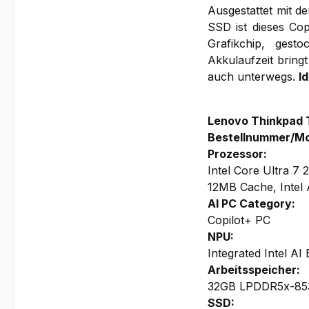
Ausgestattet mit d
SSD ist dieses Cop
Grafikchip, gest
Akkulaufzeit bringt
auch unterwegs.
I
Lenovo Thinkpad 
Bestellnummer/Mo
Prozessor:
Intel Core Ultra 7
12MB Cache, Intel 
AI PC Category:
Copilot+ PC
NPU:
Integrated Intel A
Arbeitsspeicher:
32GB LPDDR5x-8533
SSD: