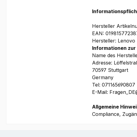
315.9 x 223.7 x 10.
Informationspflic
Garantie:
3 Jahre Depot/Brin
Hersteller Artike
(beinhaltet u.a. pr
EAN: 01981577238
Akku
Hersteller: Lenovo
Informationen zur
Bilder und technis
Name des Herstell
Adresse: Löffelstr
70597 Stuttgart
Germany
Tel: 071165690807
E-Mail: Fragen_D
Allgemeine Hinwei
Compliance, Zugäng