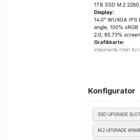
1TB SSD M.2 2280
Display:
14.0” WUXGA IPS Dis
angle, 100% sRGB C
2.0, 85.73% screen
Grafikkarte:
integrierte Intel A
max. externe Auflö
HDMI bis zu 4K@
Thunderbolt bis 
unterstützt bis zu 
Netzwerk/Kommun
Konfigurator
integrierte IR-Disc
Gigabit Ethernet, 
Intel Wi-Fi 7 BE201
SSD UPGRADE SLOT
Bluetooth 5.4
WWAN ready
M.2 UPGRADE WWAN
Schnittstellen/St
Fingerprint Reader