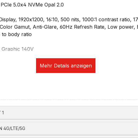
 PCIe 5.0x4 NVMe Opal 2.0
play, 1920x1200, 16:10, 500 nits, 1000:1 contrast ratio, 1
olor Gamut, Anti-Glare, 60Hz Refresh Rate, Low power, E
 to body ratio
rc Graphic 140V
sung:
60Hz
zu 8K@60Hz
drei unabhängige Displays (zwei extern)
ikation:
rete und 5.0 MP Camera mit Privacy Shutter, fixed focus
Intel Ethernet Connection I219-V, Wake-on-LAN
, 802.11be 2x2
 1
 4G/LTE/5G
eckplätze:
 Touch-Style im Power Button