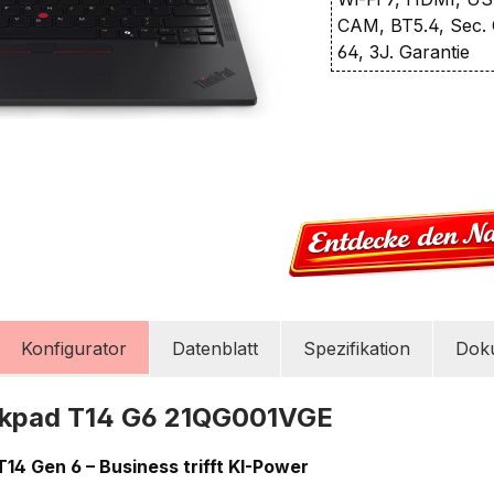
CAM, BT5.4, Sec. 
64, 3J. Garantie
Konfigurator
Datenblatt
Spezifikation
Dok
nkpad T14 G6 21QG001VGE
14 Gen 6 – Business trifft KI-Power