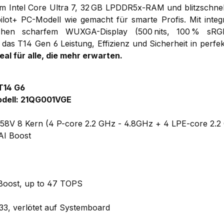
em Intel Core Ultra 7, 32 GB LPDDR5x-RAM und blitzschnel
ilot+ PC-Modell wie gemacht für smarte Profis. Mit integr
ochen scharfem WUXGA-Display (500 nits, 100 % sRG
 das T14 Gen 6 Leistung, Effizienz und Sicherheit in perfe
deal für alle, die mehr erwarten.
T14 G6
dell: 21QG001VGE
 258V 8 Kern (4 P-core 2.2 GHz - 4.8GHz + 4 LPE-core 2.2
AI Boost
I Boost, up to 47 TOPS
, verlötet auf Systemboard