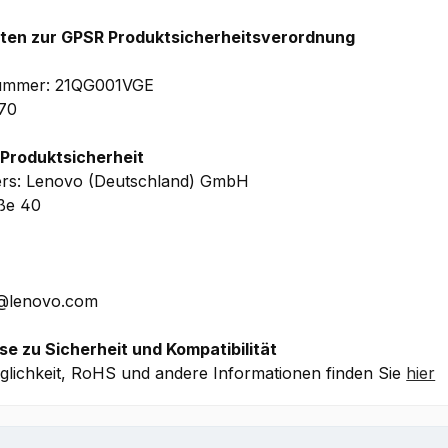
9/16.13 (HxBxT) – ab 1.38 kg
hten zur GPSR Produktsicherheitsverordnung
g-In Herstellergarantie
inkl. Upgrade auf 1 Jahr Premier 
lnummer: 21QG001VGE
iorisierten Vor Ort Service)
, 1 Jahr Depot/Bring-In-Herste
70
 Produktsicherheit
che Details ohne Gewähr.
ers: Lenovo (Deutschland) GmbH
aße 40
E@lenovo.com
se zu Sicherheit und Kompatibilität
lichkeit, RoHS und andere Informationen finden Sie
hier