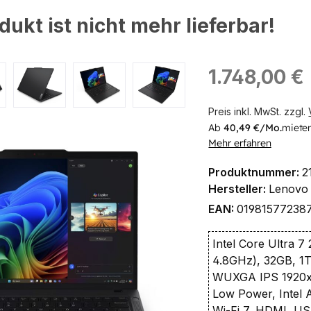
dukt ist nicht mehr lieferbar!
ingen
Regulärer Preis:
1.748,00 €
Preis inkl. MwSt. zzgl.
Ab
40,49 €/Mo.
miete
Mehr erfahren
Produktnummer:
2
Hersteller:
Lenovo
EAN:
01981577238
Intel Core Ultra 7
4.8GHz), 32GB, 1
WUXGA IPS 1920x1
Low Power, Intel 
Wi-Fi 7, HDMI, U