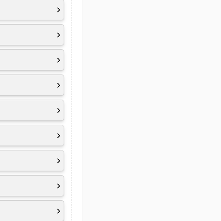
2.1
fläche
 2W