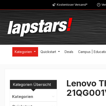
Kostenloser Versand*
Ver
m Hauptinhalt springen
Zur Suche springen
Zur Hauptnavigation springen
Kategorien
Quickstart
Deals
Campus | Educati
Lenovo T
Kategorien Übersicht
21QG001
Kategorien