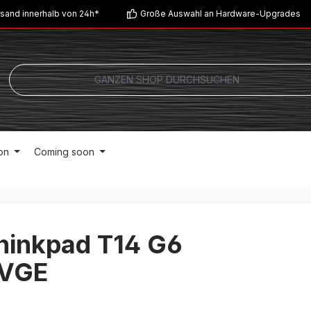
sand innerhalb von 24h*
Große Auswahl an Hardware-Upgrades
on
Coming soon
hinkpad T14 G6
VGE