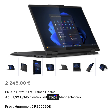
Bildergalerie überspringen
Regulärer Preis:
2.248,00 €
Preis inkl. MwSt. zzgl.
Versandkosten
Ab
51,99 €/Mo.
mieten mit
Mehr erfahren
Produktnummer:
21R30022GE