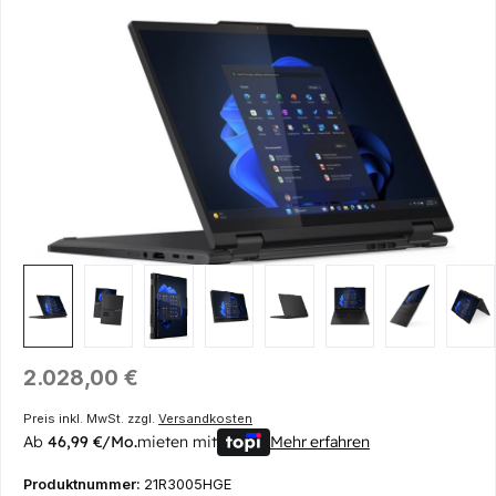
Bildergalerie überspringen
Regulärer Preis:
2.028,00 €
Preis inkl. MwSt. zzgl.
Versandkosten
Ab
46,99 €/Mo.
mieten mit
Mehr erfahren
Produktnummer:
21R3005HGE