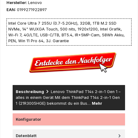
Hersteller:
Lenovo
EAN:
0199271922897
Intel Core Ultra 7 255U (0.7-5.2GHz), 32GB, 1TB M.2 SSD
NVMe, 14" WUXGA Touch, 500 nits, 1920x1200, Intel Grafik,
Wi-Fi 7, 4G/LTE, USB-C/TB, BT5.4, IR+5MP-Cam, 58Wh Akku,
PEN, Win 11 Pro 64, 3J. Garantie
Beschreibung
Lenovo ThinkPad T14s 2-in-1 Gen 1 –
alles in einem Gerät Mit dem ThinkPad T14s 2-in-1 Gen
1 (21R3005HGE) bekommst du ein Bus…
Mehr
Konfigurator
Datenblatt