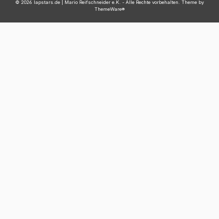
© 2026 lapstars.de | Mario Reifschneider e.K. - Alle Rechte vorbehalten. Theme by
ThemeWare®