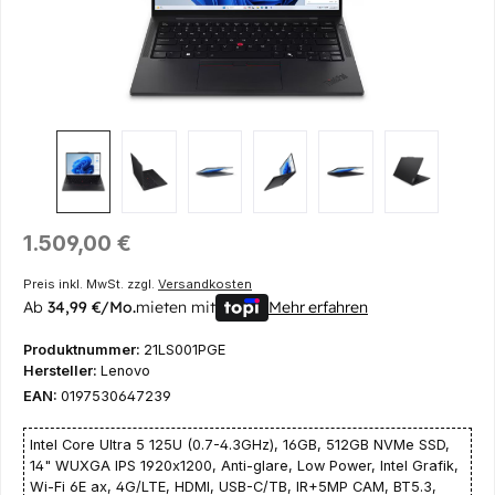
Regulärer Preis:
1.509,00 €
Preis inkl. MwSt. zzgl.
Versandkosten
Ab
34,99 €/Mo.
mieten mit
Mehr erfahren
Produktnummer:
21LS001PGE
Hersteller:
Lenovo
EAN:
0197530647239
Intel Core Ultra 5 125U (0.7-4.3GHz), 16GB, 512GB NVMe SSD,
14" WUXGA IPS 1920x1200, Anti-glare, Low Power, Intel Grafik,
Wi-Fi 6E ax, 4G/LTE, HDMI, USB-C/TB, IR+5MP CAM, BT5.3,