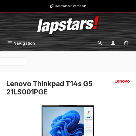
Zum Hauptinhalt springen
Kostenloser Versand*
Navigation
Lenovo Thinkpad T14s G5
21LS001PGE
Bildergalerie überspringen