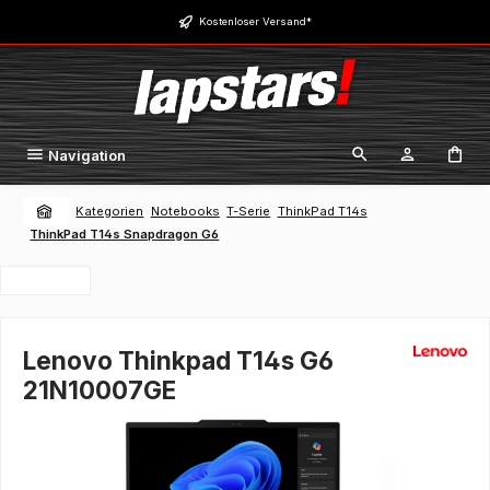
Zum Hauptinhalt springen
Kostenloser Versand*
Navigation
Kategorien
Notebooks
T-Serie
ThinkPad T14s
ThinkPad T14s Snapdragon G6
Lenovo Thinkpad T14s G6
21N10007GE
Bildergalerie überspringen