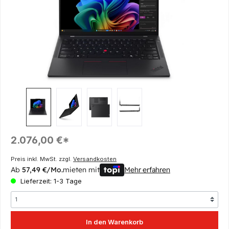
Regulärer Preis:
2.076,00 €*
Preis inkl. MwSt. zzgl.
Versandkosten
Ab
57,49 €/Mo.
mieten mit
Mehr erfahren
Lieferzeit: 1-3 Tage
In den Warenkorb