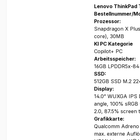
Lenovo ThinkPad 
Bestellnummer/Mo
Prozessor:
Snapdragon X Plus
core), 30MB
KI PC Kategorie
Copilot+ PC
Arbeitsspeicher:
16GB LPDDR5x-84
SSD:
512GB SSD M.2 22
Display:
14.0” WUXGA IPS Dis
angle, 100% sRGB C
2.0, 87.5% screen t
Grafikkarte:
Qualcomm Adreno
max. externe Auflö