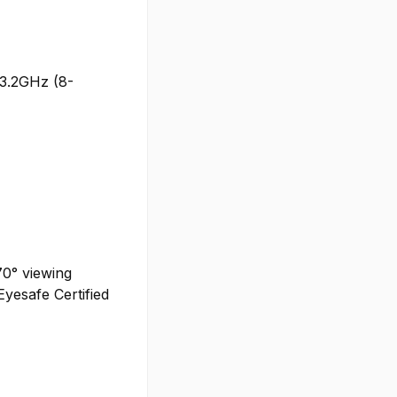
 3.2GHz (8-
70° viewing
yesafe Certified