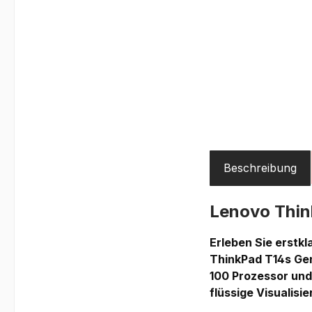
Beschreibung
Lenovo Thi
Erleben Sie erstk
ThinkPad T14s Gen
100 Prozessor und
flüssige Visualis