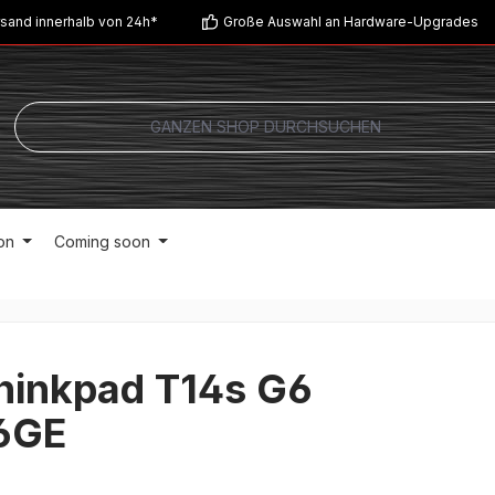
sand innerhalb von 24h*
Große Auswahl an Hardware-Upgrades
on
Coming soon
hinkpad T14s G6
6GE