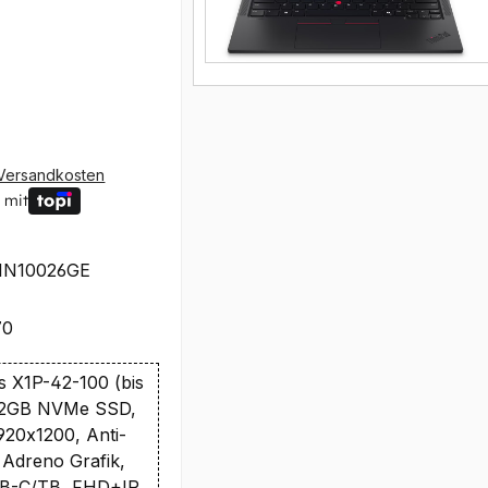
Versandkosten
 mit
1N10026GE
70
 X1P-42-100 (bis
512GB NVMe SSD,
20x1200, Anti-
 Adreno Grafik,
SB-C/TB, FHD+IR