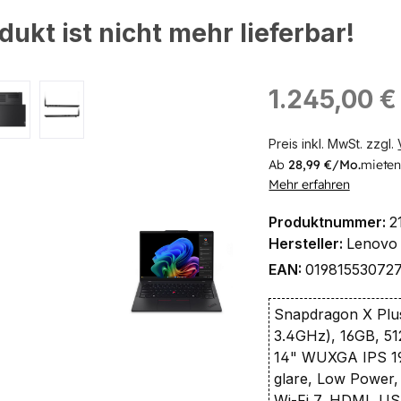
dukt ist nicht mehr lieferbar!
ingen
Regulärer Preis:
1.245,00 €
Preis inkl. MwSt. zzgl.
Ab
28,99 €/Mo.
mieten
Mehr erfahren
Produktnummer:
2
Hersteller:
Lenovo
EAN:
01981553072
Snapdragon X Plus
3.4GHz), 16GB, 
14" WUXGA IPS 19
glare, Low Power,
Wi-Fi 7, HDMI, U