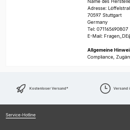
Name des Herstell
Adresse: Löffelstr
70597 Stuttgart
Germany
Tel: 071165690807
E-Mail: Fragen_D
Allgemeine Hinwei
Compliance, Zugäng
Kostenloser Versand*
Versand 
Service-Hotline