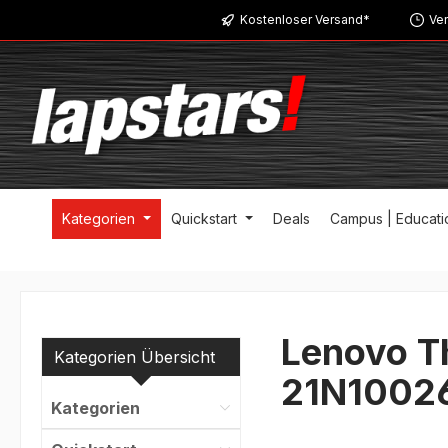
Kostenloser Versand*
Ver
m Hauptinhalt springen
Zur Suche springen
Zur Hauptnavigation springen
Kategorien
Quickstart
Deals
Campus | Educati
Lenovo T
Kategorien Übersicht
21N1002
Kategorien