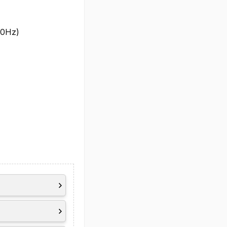
60Hz)
2.1