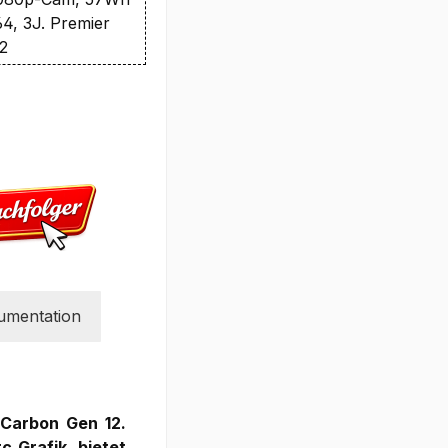
64, 3J. Premier
O2
umentation
 Carbon Gen 12.
c Grafik, bietet