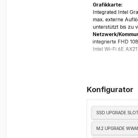
Grafikkarte:
Integrated Intel Gr
max. externe Aufl
unterstützt bis zu 
Netzwerk/Kommun
integrierte FHD 10
Intel Wi-Fi 6E AX2
Bluetooth 5.3
Near Field Commun
Ethernet support v
WWAN ready
Schnittstellen/St
Konfigurator
Fingerprint Reader
Headphone/Micro
2x USB-A (USB 5Gb
SSD UPGRADE SLOT
2x USB-C (Thunder
1x HDMI 2.1, up t
M.2 UPGRADE WWAN
1x Nano-SIM card 
Sonstiges: