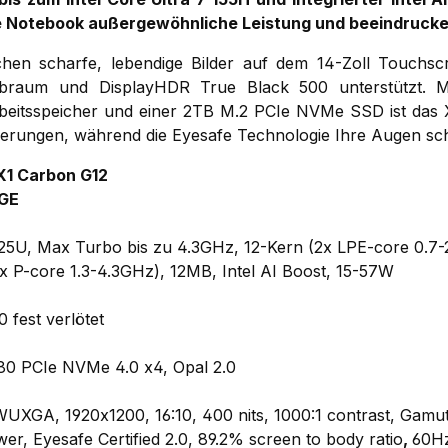
te Notebook außergewöhnliche Leistung und beeindrucke
chen scharfe, lebendige Bilder auf dem 14-Zoll Touchsc
raum und DisplayHDR True Black 500 unterstützt. M
itsspeicher und einer 2TB M.2 PCIe NVMe SSD ist das X
derungen, während die Eyesafe Technologie Ihre Augen sch
X1 Carbon G12
UGE
 125U, Max Turbo bis zu 4.3GHz, 12-Kern (2x LPE-core 0.7-
x P-core 1.3-4.3GHz), 12MB, Intel AI Boost, 15-57W
fest verlötet
0 PCIe NVMe 4.0 x4, Opal 2.0
 WUXGA, 1920x1200, 16:10, 400 nits, 1000:1 contrast, Gam
er, Eyesafe Certified 2.0, 89.2% screen to body ratio
,
60Hz