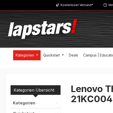
Kostenloser Versand*
Ver
m Hauptinhalt springen
Zur Suche springen
Zur Hauptnavigation springen
Kategorien
Quickstart
Deals
Campus | Educati
Lenovo T
Kategorien Übersicht
21KC00
Kategorien