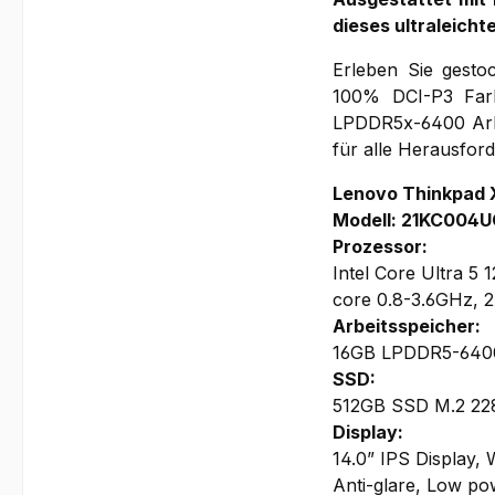
dieses ultraleich
Erleben Sie gesto
100% DCI-P3 Farb
LPDDR5x-6400 Arbe
für alle Herausfor
Lenovo Thinkpad 
Modell: 21KC004
Prozessor:
Intel Core Ultra 5
core 0.8-3.6GHz, 2
Arbeitsspeicher:
16GB LPDDR5-6400 
SSD:
512GB SSD M.2 228
Display:
14.0” IPS Display,
Anti-glare, Low pow