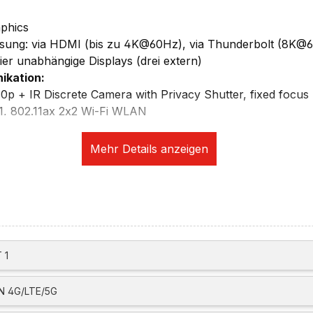
aphics
ösung: via HDMI (bis zu 4K@60Hz), via Thunderbolt (8K@
vier unabhängige Displays (drei extern)
ikation:
80p + IR Discrete Camera with Privacy Shutter, fixed focus
11, 802.11ax 2x2 Wi-Fi WLAN
ication (NFC)
ia optional Lenovo USB-C to Ethernet Adapter
eckplätze/Sicherheit:
 Touch Style in Keyboard Key, Match-on-Chip
phone Combo Jack 3,5mm
ps / USB 3.2 Gen 1, 1x Always On)
 1
bolt 4 / USB4 40Gbps), with USB PD 3.0 and DisplayPort 
o 4K/60Hz
 4G/LTE/5G
slot