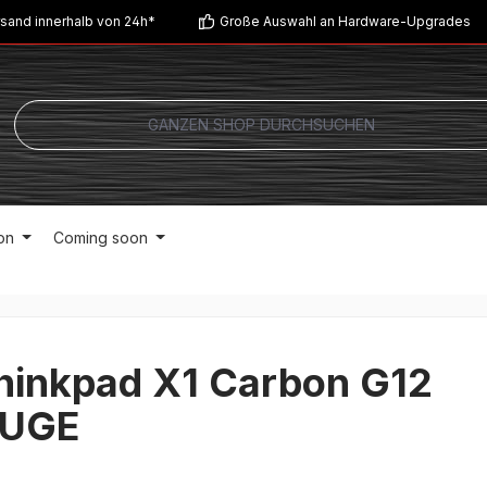
sand innerhalb von 24h*
Große Auswahl an Hardware-Upgrades
on
Coming soon
hinkpad X1 Carbon G12
4UGE