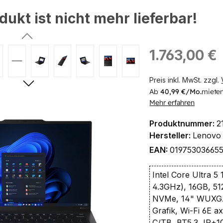
dukt ist nicht mehr lieferbar!
ingen
Regulärer Preis:
1.763,00 €
Preis inkl. MwSt. zzgl.
Ab
40,99 €/Mo.
mieten
Mehr erfahren
Produktnummer:
2
Hersteller:
Lenovo
EAN:
01975303665
Intel Core Ultra 5
4.3GHz), 16GB, 5
NVMe, 14" WUXGA 
Grafik, Wi-Fi 6E 
C/TB, BT5.3, IR+