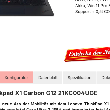
Akku, Win 11 Pro 
Support + 0,5t C
Konfigurator
Datenblatt
Spezifikation
Dok
nkpad X1 Carbon G12 21KC004UGE
e neue Ära der Mobilität mit dem Lenovo ThinkPad X1
is zum Intel Core Ultra 7 155H und integrierter Intel Ar