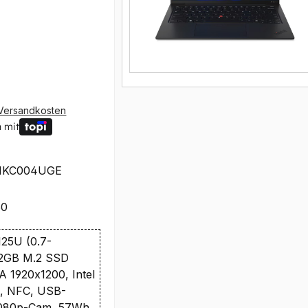
Versandkosten
 mit
1KC004UGE
50
 125U (0.7-
12GB M.2 SSD
1920x1200, Intel
ax, NFC, USB-
1080p-Cam, 57Wh